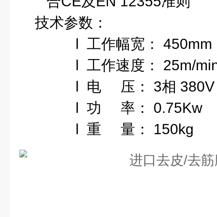
合
CE
及
EN 12355
准则
技术参数：
l
工作幅宽：
450mm
l
工作速度：
25m/mi
l
电
压：
3
相
380V
l
功
率：
0.75Kw
l
重
量：
150kg