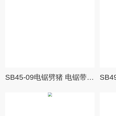
SB45-09电锯劈猪 电锯带式劈猪设备 劈半开胸设备