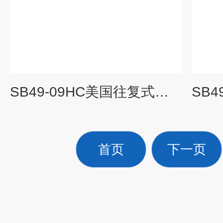
SB49-09HC美国往复式劈半锯 劈半开胸锯
首页
下一页