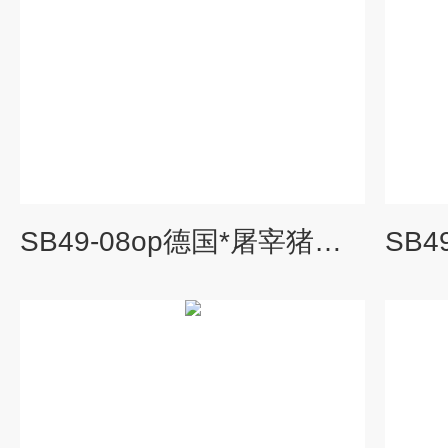
SB49-08op德国*屠宰猪劈半锯 手持式劈半设备 劈半开胸设备