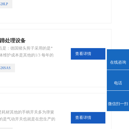
28LP
头蹄处理设备
特点是：德国猪头剪子采用的是*
查看详情
维护成本是其他的1/3 每年的
在线咨询
S26SAS
电话
微信扫一扫
是耗材其他的手柄开关多为弹簧
查看详情
用的是气动开关也就是在您生产的
，只要您保证起源的稳定处于正