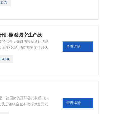
S21LY
维护成本费用。
猪开肛器 猪屠宰生产线
主要特点是：先进的气动马达切割
查看详情
片厚度和锐利的切割速度可以达
能强抗腐蚀，生产能力大，效益
DF49SR
可靠。机器小巧轻便在使用过程
点是：德国猪的开肛器的材质刀头
查看详情
刀头是铝镁合金加镍等微量元素
有三种功能1种是气动源供气主