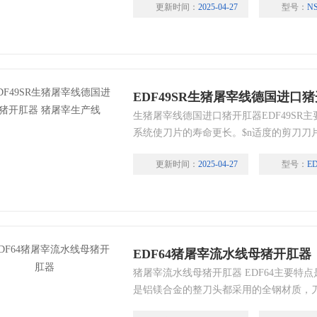
更新时间：
2025-04-27
型号：
N
常工作状态开关即可使用从而降低了设备
EDF49SR生猪屠宰线德国进口
生猪屠宰线德国进口猪开肛器EDF49SR
系统使刀片的寿命更长。$n适度的剪刀刀
到对肉的*刀片薄，速度快，刀片耐用性
更新时间：
2025-04-27
型号：
E
高紧凑，强力的低压气动马达电机，安全
中自动水冲洗功能。
EDF64猪屠宰流水线母猪开肛器
猪屠宰流水线母猪开肛器 EDF64主要特
是铝镁合金的整刀头都采用的全钢材质，
合成的高新钢又名工字钢刀，猪的开肛器