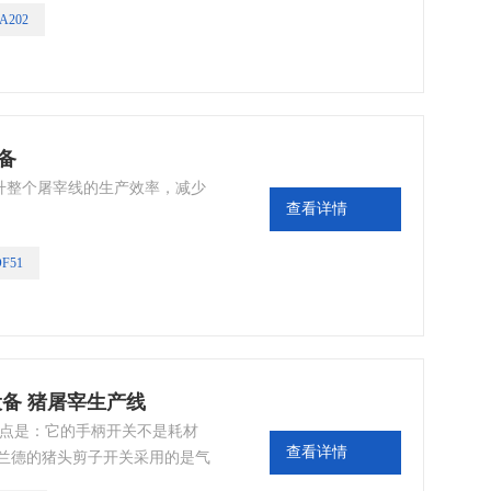
A202
备
升整个屠宰线的生产效率，减少
查看详情
F51
设备 猪屠宰生产线
特点是：它的手柄开关不是耗材
查看详情
弗兰德的猪头剪子开关采用的是气
因开关损坏影响您的生产。