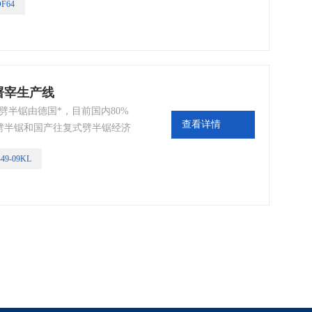
F64
这样在切割猪酮体的过程中既方
猪开肛的过程中进行脏污自动冲
物的系统。
猪屠宰生产线
：劈半锯由德国*，目前国内80%
查看详情
劈半锯和国产往复式劈半锯经济
49-09KL