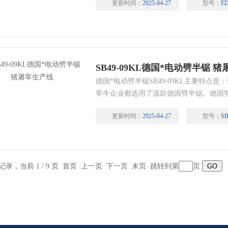
更新时间：
2025-04-27
型号：
ED
要是为刀头提供动能因为刀头是旋转刀头
便又更加快捷。2水源控制系统主要是在
洗从而起到了干净卫生的要求3真空吸废
SB49-09KL德国*电动劈半锯 
德国*电动劈半锯SB49-09KL主要特点是
宰牛企业都选用了该款德国劈半锯。德国
性能对比。
更新时间：
2025-04-27
型号：
SB
条记录，当前 1 / 9 页 首页 上一页
下一页
末页
跳转到第
页