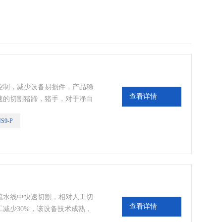
控制，减少设备易损件，产品稳
查看详情
速的切割猪蹄，猪手，对于净白
程度更高，将一个技术性岗位，
S9-P
本降低，提利润点.
流水线中快速切割，相对人工切
查看详情
减少30%，该设备技术成熟，
屠宰的好帮手，直径51的刀