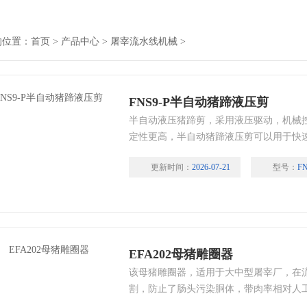
的位置：
首页
>
产品中心
>
屠宰流水线机械
>
FNS9-P半自动猪蹄液压剪
半自动液压猪蹄剪，采用液压驱动，机械
定性更高，半自动猪蹄液压剪可以用于快
条加工是比较得力的助手，让车间自动化
更新时间：
2026-07-21
型号：
FN
变成一个普通工人岗位，让您的生产运行成
EFA202母猪雕圈器
该母猪雕圈器，适用于大中型屠宰厂，在
割，防止了肠头污染胴体，带肉率相对人工
设备稳定性高，通用性强，是您生猪，母猪