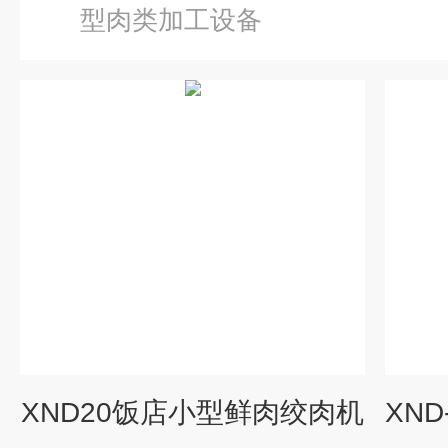
型肉类加工设备
XND20饭店小型鲜肉绞肉机