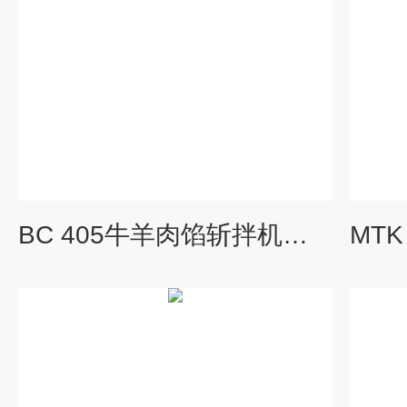
BC 405牛羊肉馅斩拌机价格 斩拌设备