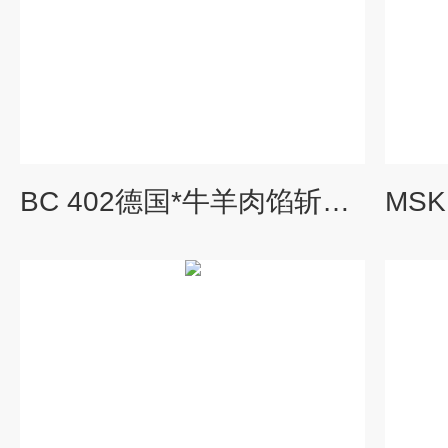
BC 402德国*牛羊肉馅斩拌机 斩拌设备