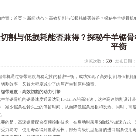
的位置：
首页
>
新闻动态
> 高效切割与低损耗能否兼得？探秘牛羊锯骨机
效切割与低损耗能否兼得？探秘牛羊锯骨
平衡
浏览次数：
639
发布日期
骨机通过锯带速度与稳定性的精密平衡，成功实现了高效切割与低损耗的
了切割效率，又较大程度减少了肉屑产生和原料浪费。
、锯带速度：高效切割的动力引擎
羊锯骨机的锯带速度通常达到15-32m/s的高转速，这种高速切割设计
作，减少锯条在骨头上的停留时间，从而降低锯条磨损和发热。同时，高
质。
的是，高速锯带配合变频控制技术，在启动时采用S曲线匀加速方式，
受力均匀，使用寿命得到显著延长，部分高级机型配备的进口锯条使用寿命可达