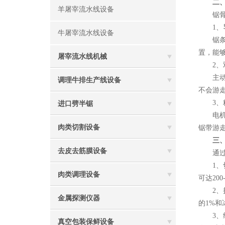
二
羊屠宰流水线设备
锯骨机
1、导
牛屠宰流水线设备
锯条的
置，能够
屠宰流水线机械
2、双
主动轮
调理牛排生产线设备
不会游
3、精
进口劈半锯
电机与
肉类切割设备
锯带游
三
去皮去筋膜设备
通过锯
1、切
肉类调理设备
可达20
2、损
金属探测仪器
的1%和
3、经
真空包装保鲜设备