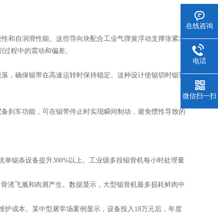
在线咨询
性和自润滑性能。这些导向块配合工业气弹簧浮动支撑张紧装
切割过程中的震动和偏差。
电话
落，确保锯带在高速运转时保持稳定。这种设计使锯切时锯带
微信扫一扫
备刹车功能，可在锯带停止时实现瞬间制动，避免惯性导致的
：
单锯条设备提升300%以上。工业级多段锯骨机每小时处理量
了骨渣飞溅和肉屑产生。数据显示，大型锯骨机最多损耗鲜肉中
护成本。某中型屠宰场案例显示，设备投入18万元后，年度