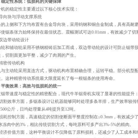
、稳定性系统：低损耗的关键保障
的稳定性主要通过以下核心技术实现：
向块与浮动支撑系统
上侧和下方均布置有合金导向块，采用钨钢和铜合金制成，具有高耐磨
使锯条张力始终保持在最佳状态。震幅测试可达0.01mm，有效减少了
边带动轮设计
和辅动轮采用不锈钢精铸后加工而成，双边带动轮的设计可防止锯带脱
走，切割面更加平整，减少了肉屑的产生。
密传动机构
主动轮采用直连方式，驱动机构布置精确合理，运转平稳。部分机型配
走。这种精密传动系统最大限度延长了每一根锯条的使用寿命。
、平衡效果：高效与低损耗的统一
带速度与稳定性的精密配合，现代牛羊锯骨机实现了显著的性能提升
割效率方面，多锯条设计让机器能够同时处理多条羊排，生产效率较传统
0-500公斤，日均处理量从4吨提升至12吨。
耗控制方面，高速稳定的切割使断面平整度控制在≤0.3mm，有效减少
冰冻肉中的3%，相比传统切割方式，每吨原料可多产出3%-5%的精肉。
济价值方面，这种平衡设计不仅降低了原料损耗，还减少了人工成本和维