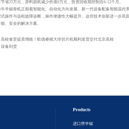
节省25万元，原料损耗减少价值6万元，投资回收期控制在6-12个月。
前
牛羊锯骨机
正朝着智能化、自动化方向发展。新一代设备配备智能温控
键式操作与远程故障诊断，操作便捷性大幅提升。这些技术创新进一步巩
节能、安全的解决方案。
：
高校食堂提质增效！欧德睿猪大排切片机顺利发货交付北京高校
：
设备到货
Products
进口劈半锯