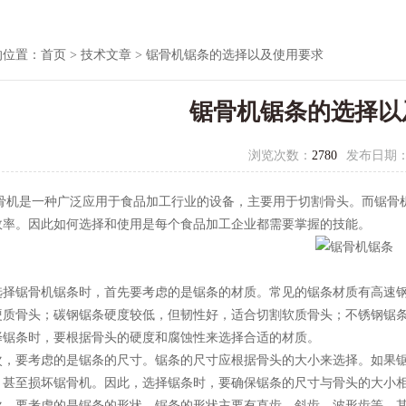
的位置：
首页
>
技术文章
> 锯骨机锯条的选择以及使用要求
锯骨机锯条的选择以
浏览次数：
2780
发布日期
是一种广泛应用于食品加工行业的设备，主要用于切割骨头。而锯骨机
效率。因此如何选择和使用是每个食品加工企业都需要掌握的技能。
锯骨机锯条时，首先要考虑的是锯条的材质。常见的锯条材质有高速钢、
硬质骨头；碳钢锯条硬度较低，但韧性好，适合切割软质骨头；不锈钢锯
择锯条时，要根据骨头的硬度和腐蚀性来选择合适的材质。
要考虑的是锯条的尺寸。锯条的尺寸应根据骨头的大小来选择。如果锯
，甚至损坏锯骨机。因此，选择锯条时，要确保锯条的尺寸与骨头的大小
要考虑的是锯条的形状。锯条的形状主要有直齿、斜齿、波形齿等。其