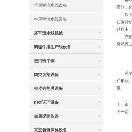
羊屠宰流水线设备
果好，
接下来
牛屠宰流水线设备
在锯骨
过程中
屠宰流水线机械
在使用
突然停
调理牛排生产线设备
进口劈半锯
总的来
肉类切割设备
和形状
量。
去皮去筋膜设备
肉类调理设备
上一篇
下一篇
金属探测仪器
真空包装保鲜设备