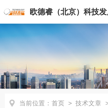
欧德睿（北京）科技发
公司
当前位置：
首页
>
技术文章
>