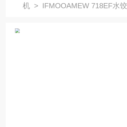
机
> IFMOOAMEW 718EF