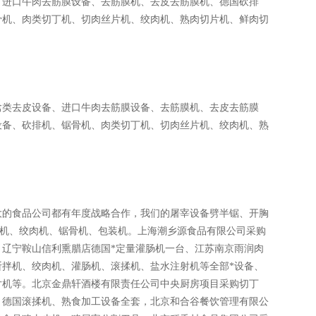
进口牛肉去筋膜设备、去筋膜机、去皮去筋膜机、德国砍排
骨机、肉类切丁机、切肉丝片机、绞肉机、熟肉切片机、鲜肉切
类去皮设备、进口牛肉去筋膜设备、去筋膜机、去皮去筋膜
设备、砍排机、锯骨机、肉类切丁机、切肉丝片机、绞肉机、熟
的食品公司都有年度战略合作，我们的屠宰设备劈半锯、开胸
排机、绞肉机、锯骨机、包装机。上海潮乡源食品有限公司采购
辽宁鞍山信利熏腊店德国*定量灌肠机一台、江苏南京雨润肉
拌机、绞肉机、灌肠机、滚揉机、盐水注射机等全部*设备、
片机等。北京金鼎轩酒楼有限责任公司中央厨房项目采购切丁
、德国滚揉机、熟食加工设备全套，北京和合谷餐饮管理有限公