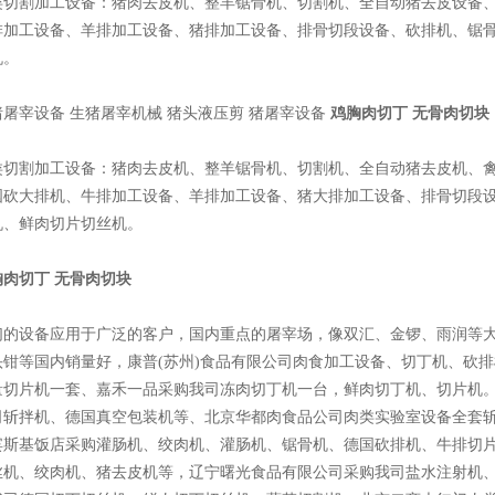
割加工设备：猪肉去皮机、整羊锯骨机、切割机、全自动猪去皮设备、
排加工设备、羊排加工设备、猪排加工设备、排骨切段设备、砍排机、锯
机。
宰设备 生猪屠宰机械 猪头液压剪 猪屠宰设备
鸡胸肉切丁 无骨肉切块
割加工设备：猪肉去皮机、整羊锯骨机、切割机、全自动猪去皮机、禽
国砍大排机、牛排加工设备、羊排加工设备、猪大排加工设备、排骨切段
机、鲜肉切片切丝机。
胸肉切丁 无骨肉切块
设备应用于广泛的客户，国内重点的屠宰场，像双汇、金锣、雨润等大
头钳等国内销量好，康普(苏州)食品有限公司肉食加工设备、切丁机、砍
量切片机一套、嘉禾一品采购我司冻肉切丁机一台，鲜肉切丁机、切片机。
司斩拌机、德国真空包装机等、北京华都肉食品公司肉类实验室设备全套斩
宾斯基饭店采购灌肠机、绞肉机、灌肠机、锯骨机、德国砍排机、牛排切
丝机、绞肉机、猪去皮机等，辽宁曙光食品有限公司采购我司盐水注射机