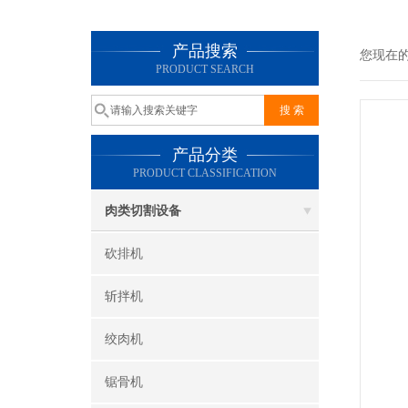
产品搜索
您现在
PRODUCT SEARCH
产品分类
PRODUCT CLASSIFICATION
肉类切割设备
砍排机
斩拌机
绞肉机
锯骨机