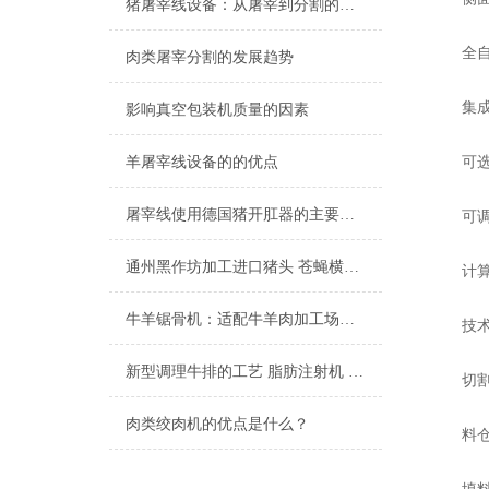
猪屠宰线设备：从屠宰到分割的全流程解决方案
全自
肉类屠宰分割的发展趋势
集成
影响真空包装机质量的因素
羊屠宰线设备的的优点
可选装
屠宰线使用德国猪开肛器的主要优势
可调大
通州黑作坊加工进口猪头 苍蝇横飞油污遍地受到处罚
计算机
牛羊锯骨机：适配牛羊肉加工场景的核心设计优势
技术
新型调理牛排的工艺 脂肪注射机 牛排切片
切割
肉类绞肉机的优点是什么？
料仓尺