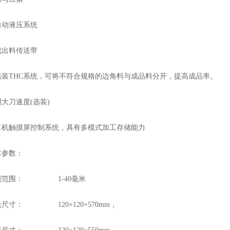
动液压系统
出料传送带
THC系统，可将不符合规格的边角料与成品料分开，提高成品率。
刀速度(选装)
触摸屏控制系统，具有多模式加工存储能力
参数：
范围： 1-40毫米
寸： 120×120×570mm，