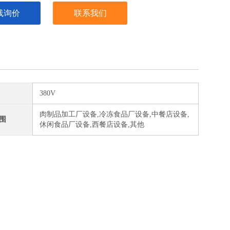
线询价
联系我们
380V
肉制品加工厂设备,冷冻食品厂设备,中餐店设备,
围
休闲食品厂设备,西餐店设备,其他