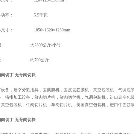
寸： 120×120×550mm，
功率： 5.5千瓦
： 1850×1620×1230mm
： 大2800公斤/小时
： 约700公斤
胸肉切丁 无骨肉切块
备，屠宰分割用具，去筋膜机，去皮去筋膜机，真空包装机，气调包装机，B
备，猪排加工设备，鲜肉切片机，鲜肉切丝机，气调包装机，进口真空包
口真空包装机，牛肉切片机，羊肉切片机，美国真空包装机，进口牛去筋
胸肉切丁 无骨肉切块