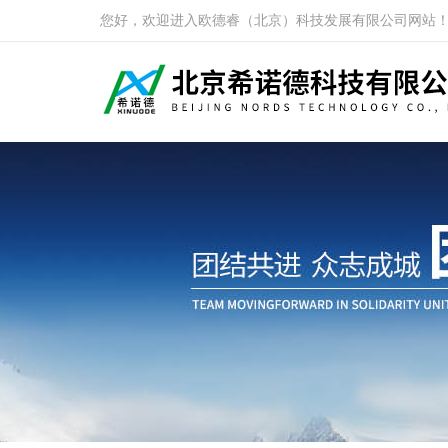
您好，欢迎进入欧德睿（北京）科技发展有限公司网站