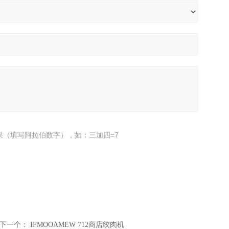
果（填写阿拉伯数字），如：三加四=7
下一个：
IFMOOAMEW 712商店绞肉机