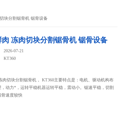
冻肉切块分割锯骨机 锯骨设备
鲜肉 冻肉切块分割锯骨机 锯骨设备
026-07-21
：
KT360
冻肉切块分割锯骨机， KT360主要特点是：电机、驱动机构布
理，动力*，运转平稳机器运转平稳，震动小。锯速平稳，切割
锯骨速度较快