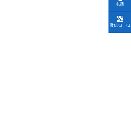
电话
微信扫一扫