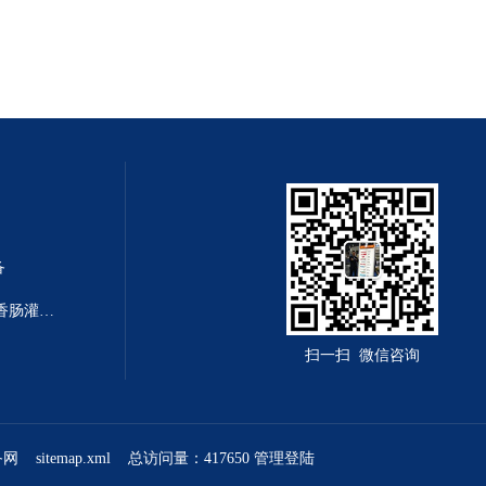
备
F-Line F222/F266德国进口颗粒香肠灌装机 灌肠设备
扫一扫 微信咨询
备网
sitemap.xml
总访问量：417650
管理登陆