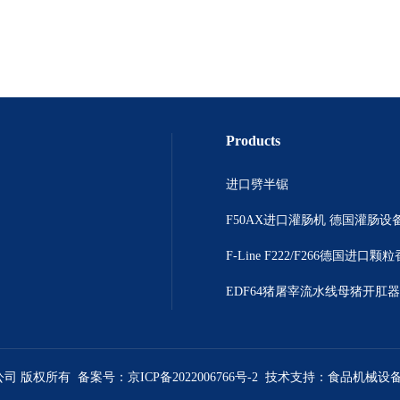
Products
进口劈半锯
F50AX进口灌肠机 德国灌肠设
EDF64猪屠宰流水线母猪开肛器
公司 版权所有 备案号：
京ICP备2022006766号-2
技术支持：
食品机械设