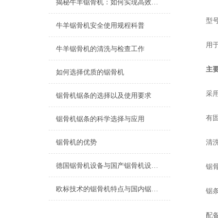
揭秘牛羊锯骨机：如何实现高效安全的牛羊骨骼锯切？
型号：
牛羊锯骨机安全使用规程科普
用于鲜
牛羊锯骨机的清洗与检查工作
主
如何选择优质的锯骨机
采用 
锯骨机锯条的选择以及使用要求
有固定
锯骨机锯条的科学选择与应用
锯骨机的优势
清洗时
德国锯骨机设备与国产锯骨机设备的区别有哪些？
锯骨机
欧标技术的锯骨机特点与国内锯骨机不同点
锯条的
配备有