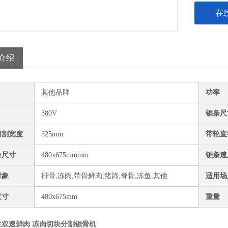
在
介绍
其他品牌
功率
380V
锯条尺
切割宽度
325mm
带轮直
台尺寸
480x675mmmm
锯条速
对象
排骨,冻肉,带骨鲜肉,猪蹄,脊骨,冻鱼,其他
适用场
尺寸
480x675mm
重量
兰双速鲜肉 冻肉切块分割锯骨机