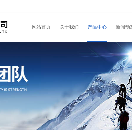
！
网站首页
关于我们
产品中心
新闻动