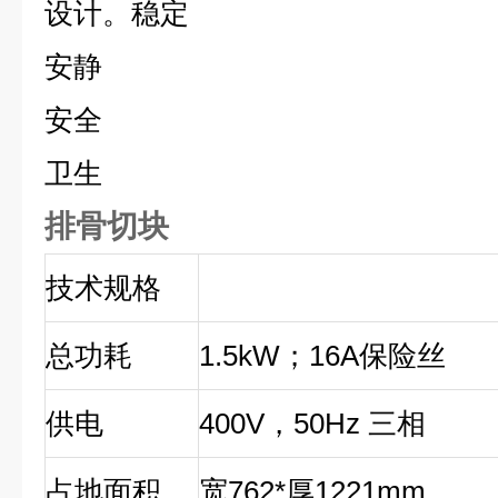
设计。稳定
安静
安全
卫生
排骨切块
技术规格
总功耗
1.5kW
；16A保险丝
供电
400V
，50Hz 三相
占地面积
宽762*厚1221mm