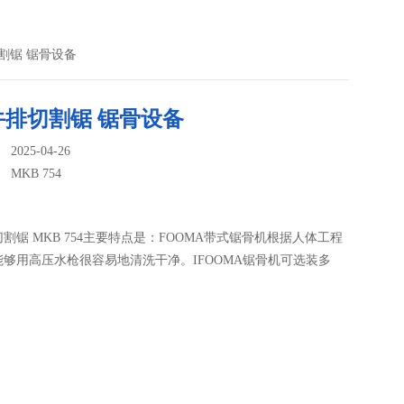
切割锯 锯骨设备
牛排切割锯 锯骨设备
025-04-26
：
MKB 754
割锯 MKB 754主要特点是：FOOMA带式锯骨机根据人体工程
够用高压水枪很容易地清洗干净。IFOOMA锯骨机可选装多