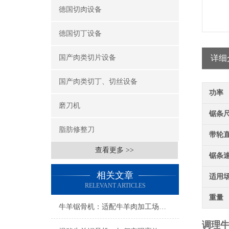
德国切肉设备
德国切丁设备
国产肉类切片设备
详细
国产肉类切丁、切丝设备
功率
磨刀机
锯条
脂肪修整刀
带轮
查看更多 >>
锯条
相关文章
适用
RELEVANT ARTICLES
重量
牛羊锯骨机：适配牛羊肉加工场景的核心设计优势
调理