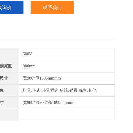
线询价
联系我们
380V
割宽度
380mm
尺寸
宽980*厚1305mmmm
象
排骨,冻肉,带骨鲜肉,猪蹄,脊骨,冻鱼,其他
寸
宽980*深908*高1800mmmm