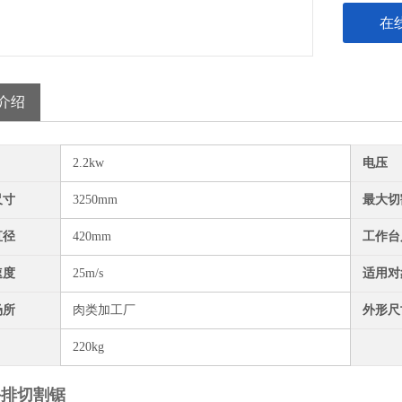
在
介绍
2.2kw
电压
尺寸
3250mm
最大切
直径
420mm
工作台
速度
25m/s
适用对
场所
肉类加工厂
外形尺
220kg
牛排切割锯