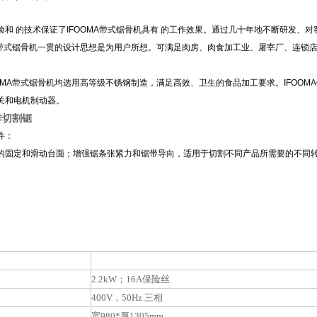
4
验和 的技术保证了IFOOMA带式锯骨机具有 的工作效果。通过几十年地不断研发、对
带式锯骨机一贯的设计思想是为用户所想。可满足肉房、肉食加工业、屠宰厂、连锁店及
OOMA带式锯骨机均选用高等级不锈钢制造，满足高效、卫生的食品加工要求。IFOO
关和电机制动器。
排切割锯
件：
的固定和滑动台面；增强锯条张紧力和锯带导向，适用于切割不同产品所需要的不同转
2.2kW；16A保险丝
400V，50Hz 三相
宽980*厚1305mm