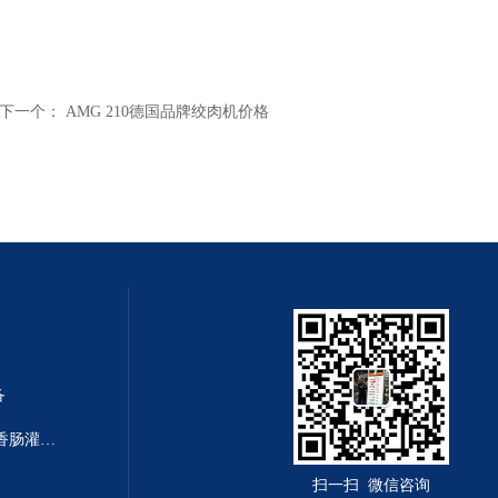
下一个：
AMG 210德国品牌绞肉机价格
备
F-Line F222/F266德国进口颗粒香肠灌装机 灌肠设备
扫一扫 微信咨询