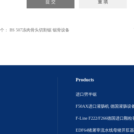
个：
BS 507冻肉骨头切割锯 锯骨设备
Products
进口劈半锯
F50AX进口灌肠机 德国灌肠设
EDF64猪屠宰流水线母猪开肛器