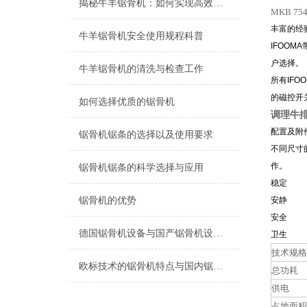
揭秘牛羊锯骨机：如何实现高效安全的牛羊骨骼锯切？
MKB 75
丰富的经
牛羊锯骨机安全使用规程科普
IFOOMA
户选择。
牛羊锯骨机的清洗与检查工作
所有IF
的磁控开
如何选择优质的锯骨机
调理牛
配置及附
锯骨机锯条的选择以及使用要求
不同尺寸
作。
锯骨机锯条的科学选择与应用
稳定
锯骨机的优势
安静
安全
德国锯骨机设备与国产锯骨机设备的区别有哪些？
卫生
技术规格
欧标技术的锯骨机特点与国内锯骨机不同点
总功耗
供电
占地面积