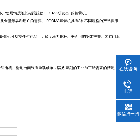
客户使用情况地长期跟踪使IFOOMA研发出 的锯骨机。
食堂等各种用户的需要。IFOOMA锯骨机具有8种不同规格的产品供用
MA锯骨机可切割任何产品，，如：压力推杆、垂直可调锯带护套、装在门上
速电机。滑动台面装有重载轴承，满足 苛刻的工业加工所需要的精确操
在线咨询
电话
微信扫一扫