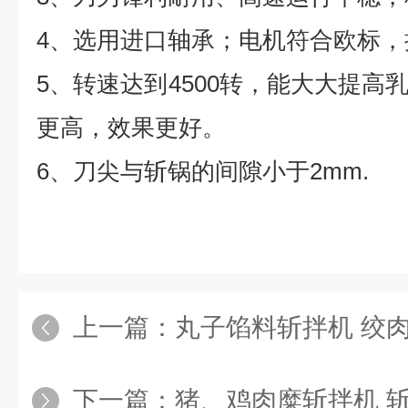
4
、选用进口轴承；电机符合欧标，
5
、转速达到
4500
转，能大大提高
更高，效果更好。
6
、刀尖与斩锅的间隙小于
2mm.
上一篇：
丸子馅料斩拌机 绞
下一篇：
猪、鸡肉糜斩拌机 