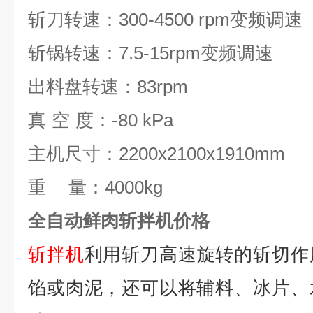
斩刀转速：
300-4500 rpm
变频调速
斩锅转速：
7.5-15rpm
变频调速
出料盘转速：
83rpm
真
空
度：
-80 kPa
主机尺寸：
2200x2100x1910mm
重
量：
4000kg
全自动鲜肉斩拌机价格
斩拌机
利用斩刀高速旋转的斩切作
馅或肉泥，还可以将辅料、冰片、