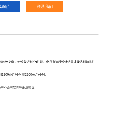
线询价
联系我们
卸的绞龙套，使设备达到*的性能。也只有这种设计结果才能达到如此性
达到1200公斤/小时至2200公斤/小时。
肠中不会有软骨等杂质出现。