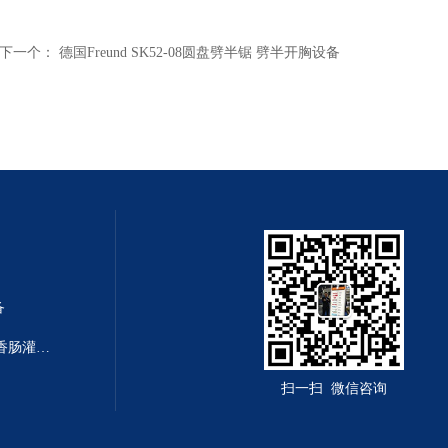
下一个：
德国Freund SK52-08圆盘劈半锯 劈半开胸设备
备
F-Line F222/F266德国进口颗粒香肠灌装机 灌肠设备
扫一扫 微信咨询