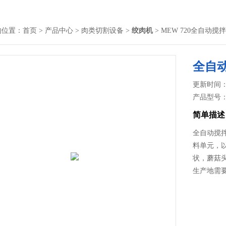
的位置：
首页
>
产品中心
>
肉类切割设备
>
绞肉机
> MEW 720全自动
全自
更新时间： 2
产品型号
简单描述
全自动搅拌
料单元，
状，蘑菇
生产地需