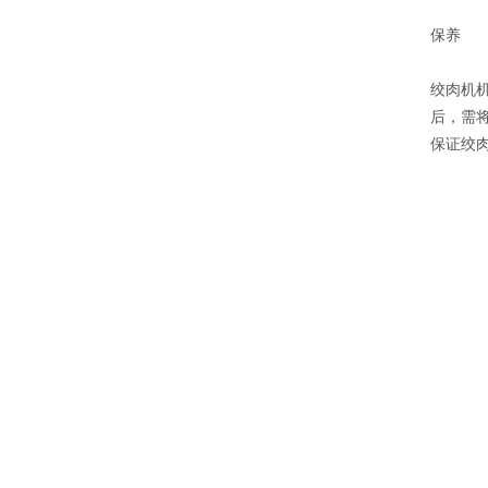
保养
绞肉机
后，需
保证绞