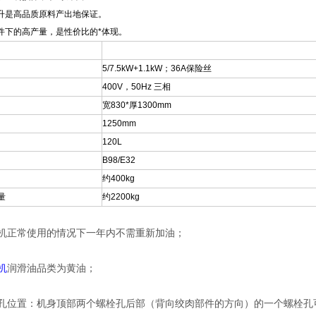
升是高品质原料产出地保证。
件下的高产量，是性价比的*体现。
5/7.5kW+1.1kW
；36A保险丝
400V
，50Hz 三相
宽830*厚1300mm
1250mm
120L
B98/E32
约400kg
量
约2200kg
肉机正常使用的情况下一年内不需重新加油；
机
润滑油品类为黄油；
油孔位置：机身顶部两个螺栓孔后部（背向绞肉部件的方向）的一个螺栓孔