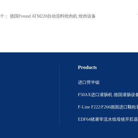
个：
德国Freund ATM220自动混料绞肉机 绞肉设备
Products
进口劈半锯
F50AX进口灌肠机 德国灌肠设
EDF64猪屠宰流水线母猪开肛器