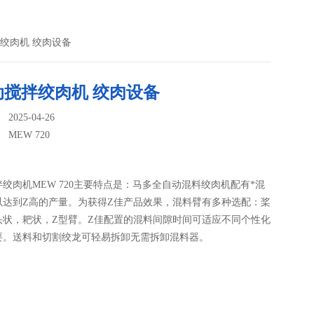
搅拌绞肉机 绞肉设备
动搅拌绞肉机 绞肉设备
025-04-26
：
MEW 720
绞肉机MEW 720主要特点是：马多全自动混料绞肉机配有*混
以达到Z高的产量。为获得Z佳产品效果，混料臂有多种选配：桨
头状，耙状，Z型臂。Z佳配置的混料间隙时间可适应不同个性化
要。送料和切割绞龙可轻易拆卸无需拆卸混料器。