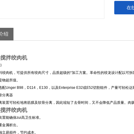
在
介绍
搅拌绞肉机​
0
料绞肉机，可提供所有绞肉尺寸，品质超级的*加工方案。革命性的绞龙设计配以可拆
是物超所值。
配Unger B98，D114，E130，以及Enterprise E32或E52切割组件，产量可轻松
骨分离器
离装置可轻松地将筋膜及软骨分离，因此缩短了去骨时间，又不会降低产品质量。肉
搅拌绞肉机​
装置能确保zui高卫生标准。
重金属析出。
独立易损件，节约成本。