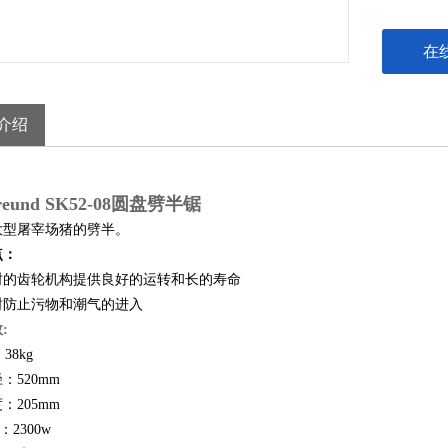
在
介绍
eund SK52-08圆盘劈半锯
大型屠宰场猪的劈半。
点：
封的齿轮机构提供良好的运转和长的寿命
封防止污物和潮气的进入
数
:
：
38kg
径：
520mm
度：
205mm
：
2300w