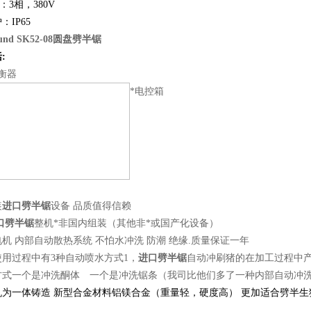
：
3
相，
380V
护：
IP65
und SK52-08圆盘劈半锯
括
:
衡器
*电控箱
装
进口劈半锯
设备 品质值得信赖
口劈半锯
整机*非国内组装（其他非*或国产化设备）
机 内部自动散热系统 不怕水冲洗 防潮 绝缘.质量保证一年
使用过程中有3种自动喷水方式1，
进口劈半锯
自动冲刷猪的在加工过程中产
方式一个是冲洗酮体 一个是冲洗锯条（我司比他们多了一种内部自动冲
机为一体铸造
新型合金材料铝镁合金（重量轻，硬度高） 更加适合劈半