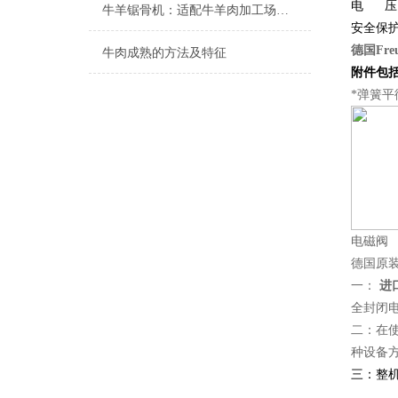
电
压
牛羊锯骨机：适配牛羊肉加工场景的核心设计优势
安全保
德国Fre
牛肉成熟的方法及特征
附件包
*弹簧平
电磁阀
德国原
一：
进
全封闭电
二：在
种设备
三：整