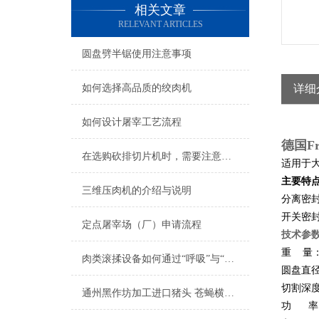
相关文章
RELEVANT ARTICLES
圆盘劈半锯使用注意事项
如何选择高品质的绞肉机
详细
如何设计屠宰工艺流程
德国Fr
在选购砍排切片机时，需要注意以下几点
适用于
主要特
三维压肉机的介绍与说明
分离密
开关密
定点屠宰场（厂）申请流程
技术参
重
量
肉类滚揉设备如何通过“呼吸”与“按摩”提升肉类品质？
圆盘直
切割深
通州黑作坊加工进口猪头 苍蝇横飞油污遍地受到处罚
功
率