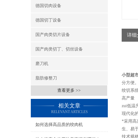
德国切肉设备
德国切丁设备
国产肉类切片设备
详细
国产肉类切丁、切丝设备
磨刀机
小型超
脂肪修整刀
分方便
查看更多 >>
绞切系
高产量
相关文章
zui低温
RELEVANT ARTICLES
现代化
*采用
如何选择高品质的绞肉机
生、易
技术规