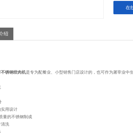
在
介绍
市不锈钢绞肉机
是专为配餐业、小型销售门店设计的，也可作为屠宰业中
。
统
升
的实用设计
高质量的不锈钢制成
于清洗
格