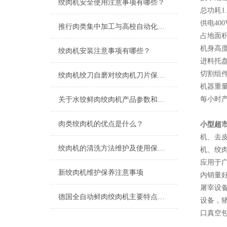
绞肉机安全使用注意事项有哪些？
总功耗1
供电400
推行肉类集中加工与高校自动化加工的必要性
占地面积宽
机身高度
绞肉机安装注意事项有哪些？
进料托盘容
切割组件
绞肉机绞刀自磨对绞肉机刀片保养的重要性有哪些？
机器重量
每小时产
关于水饺鲜肉绞肉机产品参数和产品优势
肉类绞肉机的优点是什么？
小型超
机、去
绞肉机的清洗方法维护及使用保养注意事项
机、绞
应用于
新绞肉机维护保养注意事项
内销量好
屠宰设备
德国全自动鲜肉绞肉机主要特点是什么？
设备，
口真空