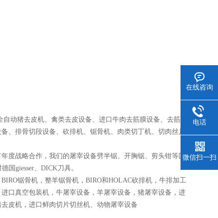
在线咨询
全自动猪去皮机、禽类去皮设备、进口牛肉去筋膜设备、去筋膜
电话
设备、排骨切段设备、砍排机、锯骨机、肉类切丁机、切肉丝片
有年度战略合作，我们的屠宰设备劈半锯、开胸锯、剪头钳等国
微信扫一扫
iesser、DICK刀具。
RO锯骨机，整羊锯骨机，BIRO和HOLAC砍排机，牛排加工
，进口真空包装机，牛屠宰设备，羊屠宰设备，猪屠宰设备，进
猪去皮机，进口鲜肉切片切丝机、动物屠宰设备