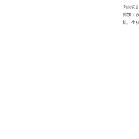
肉类切
排加工
机。生猪