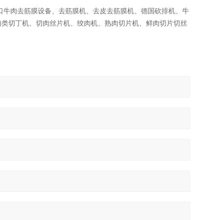
口牛肉去筋膜设备、去筋膜机、去皮去筋膜机、德国砍排机、牛
肉类切丁机、切肉丝片机、绞肉机、熟肉切片机、鲜肉切片切丝