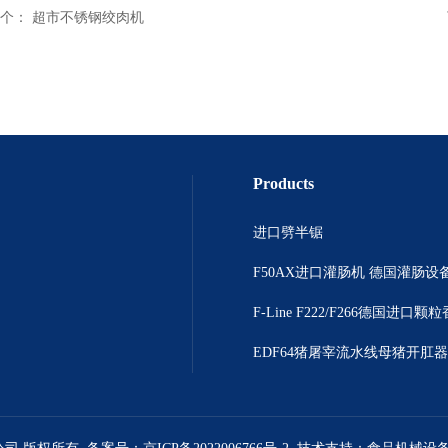
个：
超市不锈钢绞肉机
Products
进口劈半锯
F50AX进口灌肠机 德国灌肠设
EDF64猪屠宰流水线母猪开肛器