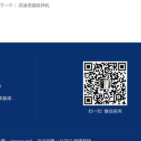
下一个：
高速变频斩拌机
备
F-Line F222/F266德国进口颗粒香肠灌装机 灌肠设备
扫一扫 微信咨询