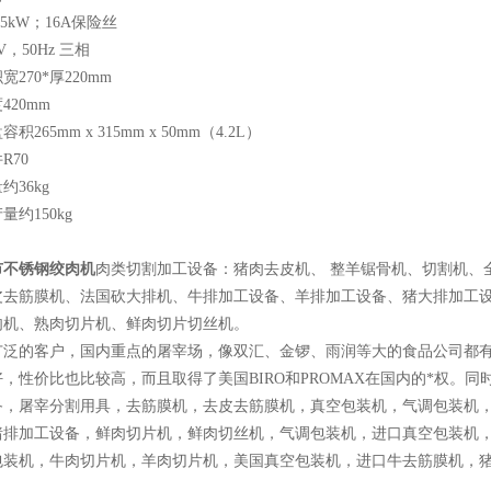
.5kW；16A保险丝
V，50Hz 三相
270*厚220mm
420mm
积265mm x 315mm x 50mm（4.2L）
R70
约36kg
量约150kg
市不锈钢绞肉机
肉类切割加工设备：猪肉去皮机、
整羊锯骨机、切割机、
皮去筋膜机、法国砍大排机、牛排加工设备、羊排加工设备、猪大排加工
肉机、熟肉切片机、鲜肉切片切丝机。
广泛的客户，国内重点的屠宰场，像双汇、金锣、雨润等大的食品公司都
，性价比也比较高，而且取得了美国BIRO和PROMAX在国内的*权。同时德国g
，屠宰分割用具，去筋膜机，去皮去筋膜机，真空包装机，气调包装机，BI
猪排加工设备，鲜肉切片机，鲜肉切丝机，气调包装机，进口真空包装机
包装机，牛肉切片机，羊肉切片机，美国真空包装机，进口牛去筋膜机，