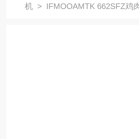
机
> IFMOOAMTK 662SF