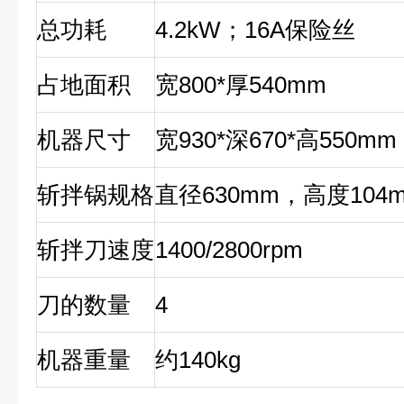
总功耗
4.2kW
；16A保险丝
占地面积
宽800*厚540mm
机器尺寸
宽930*深670*高550mm
斩拌锅规格
直径630mm，高度104
斩拌刀速度
1400/2800rpm
刀的数量
4
机器重量
约140kg