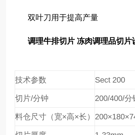
双叶刀用于提高产量
调理牛排切片 冻肉调理品切片
技术参数
Sect 200
切片
/
分钟
200/400/
分
料仓尺寸（宽×高×长）
200
×
180
×
7