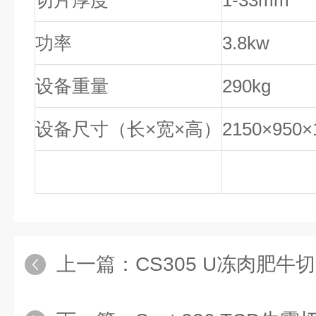
切片厚度
1-33mm
功率
3.8kw
设备重量
290kg
设备尺寸（长×宽×高）
2150
×
950
×
上一篇：
CS305 U冻肉肥牛