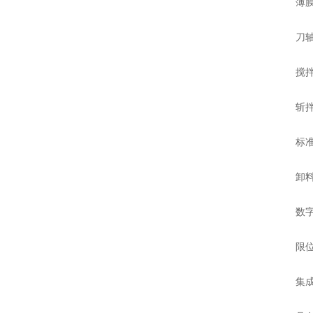
薄膜键
刀轴电机
搅拌速度
斩拌锅驱
标准电压
卸料装
数字显
限位开
集成在