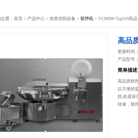
的位置：
首页
>
产品中心
>
肉类切割设备
>
斩拌机
> VCM200 Typ510
高品
更新时间： 2
产品型号
简单描述
高品质斩拌
以方便的
统,机器
转速，斩