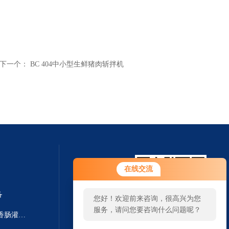
下一个：
BC 404中小型生鲜猪肉斩拌机
在线交流
备
您好！欢迎前来咨询，很高兴为您
服务，请问您要咨询什么问题呢？
F-Line F222/F266德国进口颗粒香肠灌装机 灌肠设备