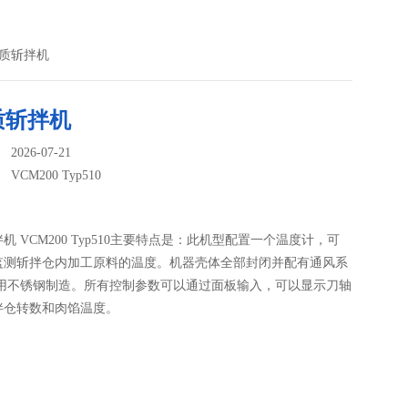
高品质斩拌机
质斩拌机
026-07-21
：
VCM200 Typ510
机 VCM200 Typ510主要特点是：此机型配置一个温度计，可
监测斩拌仓内加工原料的温度。机器壳体全部封闭并配有通风系
采用不锈钢制造。所有控制参数可以通过面板输入，可以显示刀轴
拌仓转数和肉馅温度。