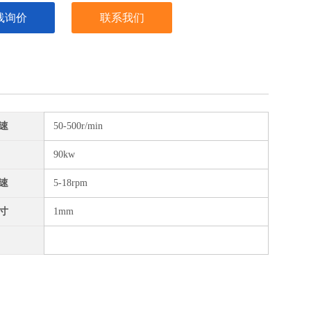
线询价
联系我们
速
50-500r/min
90kw
速
5-18rpm
寸
1mm