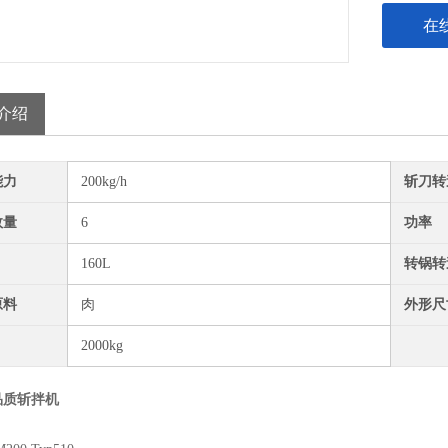
在
介绍
能力
200kg/h
斩刀转
数量
6
功率
160L
转锅转
原料
肉
外形尺
2000kg
品质斩拌机