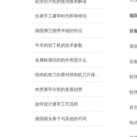
VCM20
砍排切片机的使用效果解读
德国
生猪手工屠宰时代即将终结
德国弗兰德劈半锯的特点
设
牛羊肉切丁机的技术参数
遵循C
金属检测仪的的作用是什么
设备基
绞肉机绞刀自磨对绞肉机刀片保养的重要性有哪些？
斩拌锅
肉类屠宰分割的发展趋势
斩拌锅
如何设计屠宰工艺流程
真空盖
德国猪头剪子与其他的不同
电动