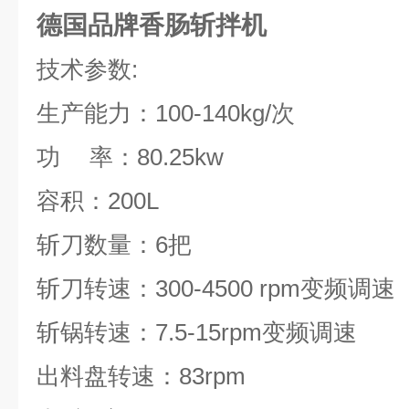
德国品牌香肠斩拌机
技术参数
:
生产能力：
100-140kg/
次
功
率：
80.25kw
容积：
200L
斩刀数量：
6
把
斩刀转速：
300-4500 rpm
变频调速
斩锅转速：
7.5-15rpm
变频调速
出料盘转速：
83rpm