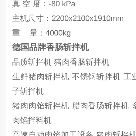
真
空
度：
-80 kPa
主机尺寸：
2200x2100x1910mm
重
量：
4000kg
德国品牌香肠斩拌机
品质斩拌机
猪肉香肠斩拌机
生鲜猪肉斩拌机
不锈钢斩拌机
工
子斩拌机
猪肉肉馅斩拌机
腊肉香肠斩拌机
肉馅拌料机
高速自动肉馅加工设备
猪肉斩拌