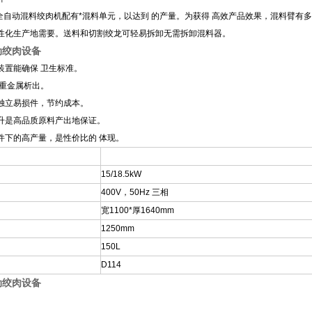
OA全自动混料绞肉机配有*混料单元，以达到 的产量。为获得 高效产品效果，混料臂
性化生产地需要。送料和切割绞龙可轻易拆卸无需拆卸混料器。
动绞肉设备
装置能确保 卫生标准。
重金属析出。
独立易损件，节约成本。
升是高品质原料产出地保证。
件下的高产量，是性价比的 体现。
15/18.5kW
400V
，50Hz 三相
宽1100*厚1640mm
1250mm
150L
D114
动绞肉设备