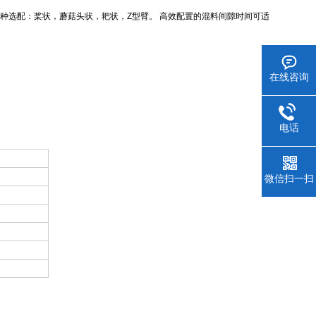
有多种选配：桨状，蘑菇头状，耙状，Z型臂。 高效配置的混料间隙时间可适
在线咨询
电话
微信扫一扫