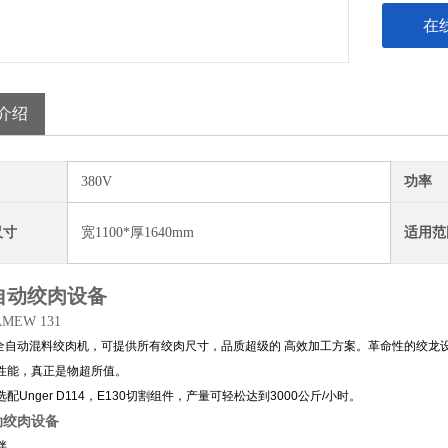
在
介绍
380V
功率
尺寸
宽1100*厚1640mm
适用范
自动绞肉设备
MEW 131
全自动混料绞肉机，可提供所有绞肉尺寸，品质超级的 高效加工方案。革命性的绞龙
性能，真正是物超所值。
配Unger D114，E130切割组件，产量可轻松达到3000公斤/小时。
动绞肉设备
拌