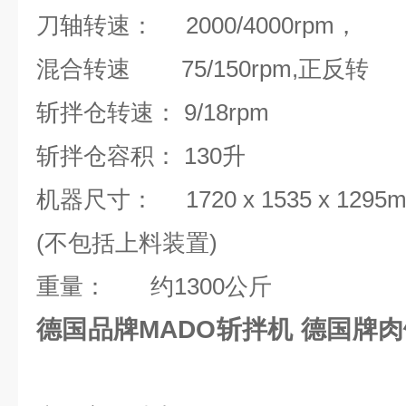
刀轴转速：
2000/4000rpm
，
混合转速
75/150rpm,
正反转
斩拌仓转速：
9/18rpm
斩拌仓容积：
130
升
机器尺寸：
1720 x 1535 x 1295
(
不包括上料装置
)
重量：
约
1300
公斤
德国品牌MADO斩拌机 德国牌