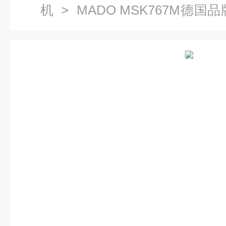
机
> MADO MSK767M德国
肉馅机