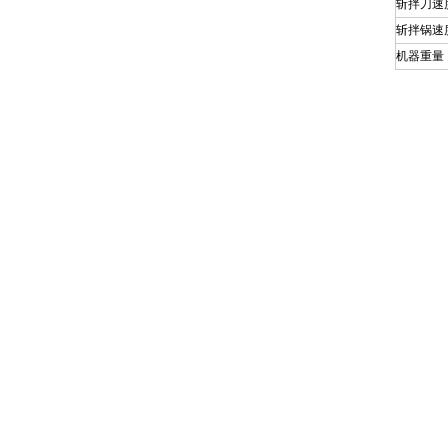
斩拌刀速
斩拌锅速
机器重量