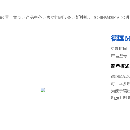
的位置：
首页
>
产品中心
>
肉类切割设备
>
斩拌机
> BC 404德国MAD
德国M
更新时间： 2
产品型号
简单描述
德国MAD
时，马多
为便于读出
和20升