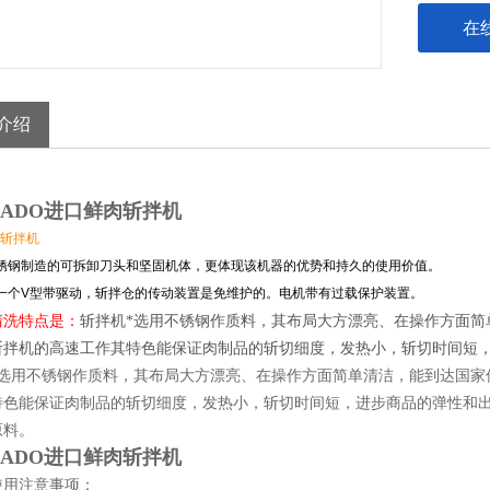
在
介绍
ADO进口鲜肉斩拌机​
斩拌机
锈钢制造的可拆卸刀头和坚固机体，更体现该机器的优势和持久的使用价值。
一个V型带驱动，斩拌仓的传动装置是免维护的。电机带有过载保护装置。
清洗特点是：
斩拌机*选用不锈钢作质料，其布局大方漂亮、在操作方面简
斩拌机的高速工作其特色能保证肉制品的斩切细度，发热小，斩切时间短
*选用不锈钢作质料，其布局大方漂亮、在操作方面简单清洁，能到达国家
特色能保证肉制品的斩切细度，发热小，斩切时间短，进步商品的弹性和
原料。
ADO进口鲜肉斩拌机​
使用注意事项：