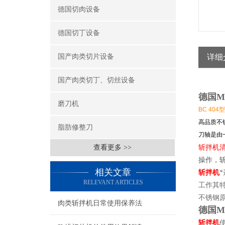
德国切肉设备
德国切丁设备
国产肉类切片设备
详细
国产肉类切丁、切丝设备
德国M
磨刀机
BC 404
型
高品质不
脂肪修整刀
刀轴是由
查看更多 >>
斩拌机
操作，
相关文章
斩拌机
RELEVANT ARTICLES
工作其
不锈钢
肉类斩拌机日常使用保养法
德国M
斩拌机