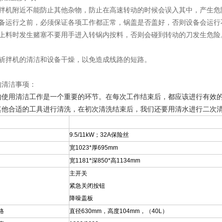
拌机附近不能防止其他杂物，防止在高速转动的时候会误入其中，产生危
备运行之前，必须保证各项工作都正常，锅盖是否盖好，否则设备会运行
上料时发生赌塞不要用手进入转锅内按料，否则会碰到转动的刀发生危险
。
斩拌机的清洁和设备干燥，以免造成线路的短路。
的清洁事项：
的使用清洁工作是一个重要的环节。在每次工作结束后，都应该进行有效
其他合适的工具进行清洗，在初次清洗结束后，我们还要用清水进行二次
9.5/11kW
；32A保险丝
宽1023*厚695mm
宽1181*深850*高1134mm
主开关
紧急关闭按钮
降噪盖板
格
直径630mm，高度104mm，（40L）