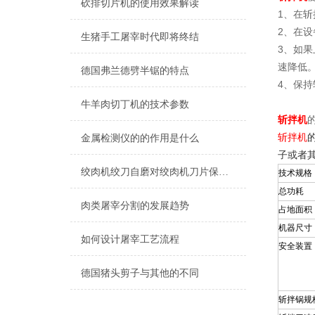
砍排切片机的使用效果解读
1
、在斩
2
、在设
生猪手工屠宰时代即将终结
3
、如果
速降低
德国弗兰德劈半锯的特点
4
、保持
牛羊肉切丁机的技术参数
斩拌机
斩拌机
金属检测仪的的作用是什么
子或者
绞肉机绞刀自磨对绞肉机刀片保养的重要性有哪些？
技术规格
总功耗
肉类屠宰分割的发展趋势
占地面积
机器尺寸
如何设计屠宰工艺流程
安全装置
德国猪头剪子与其他的不同
斩拌锅规