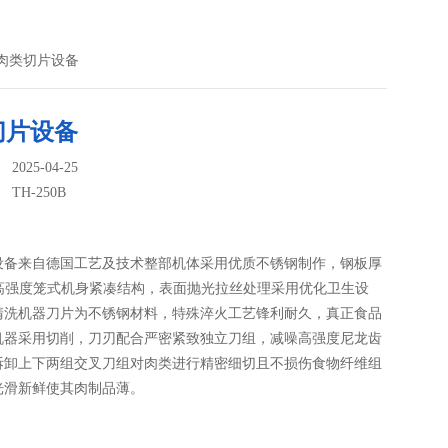
0B肉类切片设备
切片设备
025-04-25
：
TH-250B
设备来自德国工艺及技术整部机体采用优质不锈钢制作，钢板厚
，高强度笼式机身紧凑结构，表面抛光拉丝处理采用优化卫生设
清洗机器刀片为不锈钢材料，特殊淬火工艺锋利耐久，真正食品
机器采用切削，刀刃配合严密紧致独立刀组，减噪高强度尼龙齿
拆卸上下两组交叉刀组对肉类进行精密细切且不损伤食物纤维组
光滑新鲜使其肉制品薄。