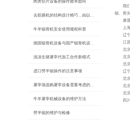
肉类切片设备的操作效率如何
我们的
锯、剪
去筋膜机的结构设计精巧，由以下几个部分组成
康普（
上海潮
牛羊锯骨机安全使用规程科普
辽宁鞍
江苏南
德国锯骨机设备与国产锯骨机设备的区别有哪些？
北京华
北京凯
浅淡生猪屠宰代加工合作新模式
北京金
进口劈半锯操作的注意事项
辽宁曙
北京和
屠宰场选购屠宰设备需要考虑的方面
北京二
北京稻
牛羊屠宰机械设备的维护方法
四川海
劈半锯的维护与检修