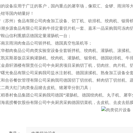
设备应用于广泛的客户，国内重点的屠宰场，像双汇、金锣、雨润等大
头钳等国内销量好！
苏州）食品有限公司肉食加工设备、切丁机、砍排机、绞肉机、锯骨机
乡源食品有限公司采购牛排定量切片机一套、嘉禾一品采购我司冻肉切
山信利熏腊店德国定量灌肠机一台；
京雨润肉食品公司斩拌机、德国真空包装机等；
都肉食品公司肉类实验室设备全套斩拌机、绞肉机、灌肠机、滚揉机、
宾斯基饭店采购灌肠机、绞肉机、灌肠机、锯骨机、德国砍排机、牛排
鼎轩酒楼有限责任公司中央厨房项目采购切丁机，切肉丝、肉片机、切
光食品有限公司采购我司盐水注射机、德国滚揉机、熟食加工设备全
合谷餐饮管理有限公司采购我司德国切丁切丝机、鲜肉切丁切丝机、蔬
商大红门肉类食品猪去皮机、猪屠宰分割刀具；
香村食品集团公司采购我司德国*灌肠机、德国绞肉机、丸子机、屠宰
底捞餐饮股份有限公司中央厨房采购德国切菜机，去皮机、去皮去筋