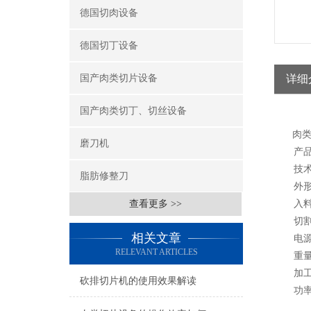
德国切肉设备
德国切丁设备
国产肉类切片设备
详细
国产肉类切丁、切丝设备
肉类
磨刀机
产品型号
技术
脂肪修整刀
外形尺寸
查看更多 >>
入料口尺
切割尺寸
相关文章
电源
RELEVANT ARTICLES
重量：
加工能力
砍排切片机的使用效果解读
功率：