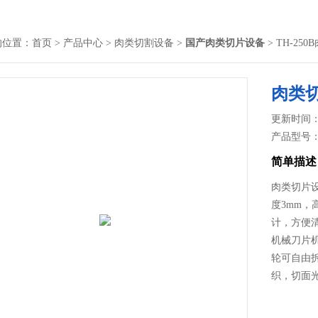
的位置：
首页
>
产品中心
>
肉类切割设备
>
国产肉类切片设备
> TH-25
肉类
更新时间： 2
产品型号
简单描述
肉类切片
度3mm
计，方便
机械刀片
轮可自由
织，切面