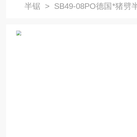
半锯
> SB49-08PO德国*猪
开胸设备