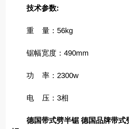
技术参数
:
重 量：56kg
锯幅宽度：490mm
功 率：2300w
电 压：3相
德国带式劈半锯
德国品牌带式