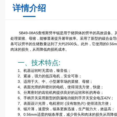
详情介绍
SB49-08AS查维斯劈半锯是用于猪胴体的劈半的高效设备。
处理菜猪、母猪，能够显著提升屠宰效率。采用了新型的碳合金导
条可以劈半的生猪数量达到了大约2500头。此外，它使用的0.5
肉沫的损失，从而降低肉损耗成本。
一、技术特点:
1、机器运转时无震动，噪音低；
2、紧凑，强力的低压电机，安全可靠；
3、适用于大、中、小型屠宰场的菜猪、母猪；
4、表面光滑的和密封的电机，使得清洗方便，快捷；
5、分离密封的齿轮机构提供良好的运转和长的寿命；
6、手柄开关采用新型的防漏电功能到手开关安全电压42V；
7、表面设计光滑，电机密封 (没有散热片) 使得清洗方便；
8、锯片薄，速度快，锯条更换迅速，生产能力大，效益高；
9、0.56mm适度的锯条厚度，减少骨头和肉沫的损失从而降