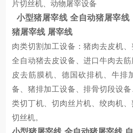
片切丝机、动物屠宰设备
小型猪屠宰线 全自动猪屠宰线 
猪屠宰线 屠宰线
肉类切割加工设备：猪肉去皮机、
全自动猪去皮设备、进口牛肉去筋
皮去筋膜机、德国砍排机、牛排
备、猪排加工设备、排骨切段设备
类切丁机、切肉丝片机、绞肉机、
切丝机。
小型猪屠宰线 全自动猪屠宰线 