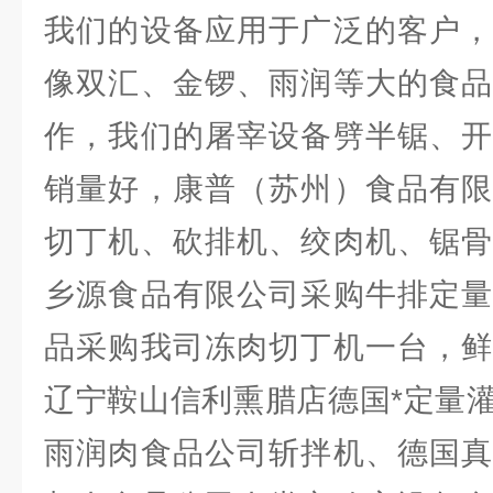
我们的设备应用于广泛的客户，
像双汇、金锣、雨润等大的食品
作，我们的屠宰设备劈半锯、开
销量好，康普（苏州）食品有限
切丁机、砍排机、绞肉机、锯骨
乡源食品有限公司采购牛排定量
品采购我司冻肉切丁机一台，鲜
辽宁鞍山信利熏腊店德国*定量
雨润肉食品公司斩拌机、德国真