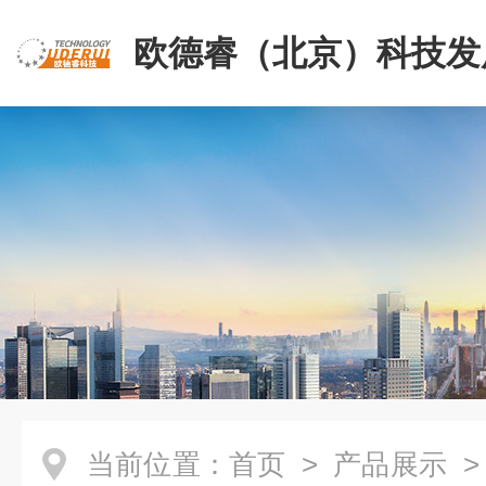
欧德睿（北京）科技发
公司
当前位置：
首页
>
产品展示