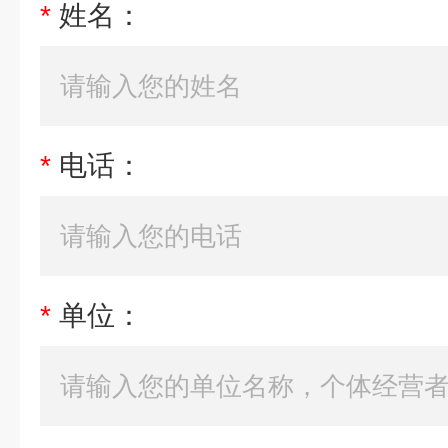
*
姓名：
*
电话：
*
单位：