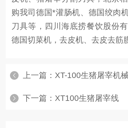
购我司德国*灌肠机、德国绞肉
刀具等，四川海底捞餐饮股份有
德国切菜机，去皮机、去皮去筋
上一篇：
XT-100生猪屠宰机
下一篇：
XT100生猪屠宰线