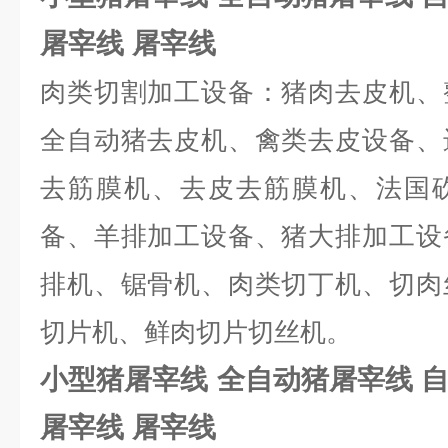
屠宰线 屠宰线
肉类切割加工设备：猪肉去皮机、
全自动猪去皮机、禽类去皮设备、
去筋膜机、去皮去筋膜机、法国
备、羊排加工设备、猪大排加工设
排机、锯骨机、肉类切丁机、切肉
切片机、鲜肉切片切丝机。
小型猪屠宰线 全自动猪屠宰线 
屠宰线 屠宰线