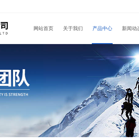
！
网站首页
关于我们
产品中心
新闻动