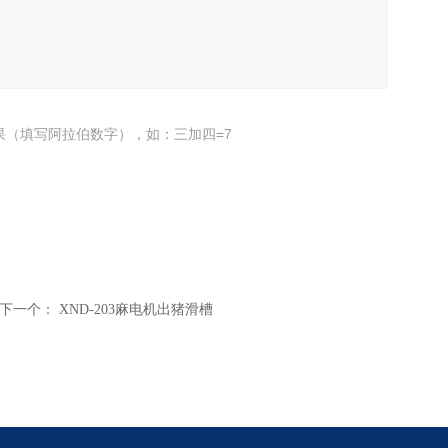
果（填写阿拉伯数字），如：三加四=7
下一个：
XND-203麻电机出猪滑槽