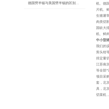
德国劈半锯与美国劈半锯的区别有哪些？
机、德
片机、
生猪屠宰
肉类切
国砍大
机、鲜
中小型
我们的
剪头钳
排定量
江苏南
等全部
项目采
套，北
具，北
切菜机