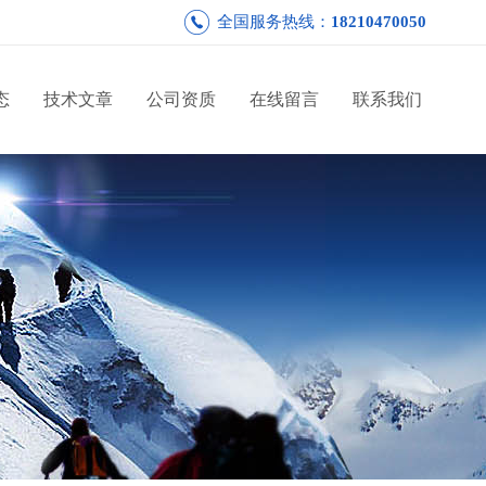
全国服务热线：
18210470050
态
技术文章
公司资质
在线留言
联系我们