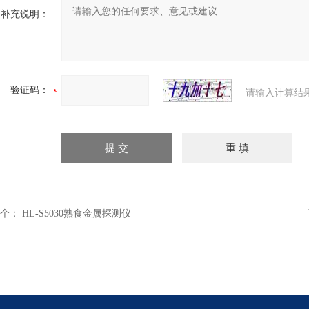
补充说明：
验证码：
请输入计算结
个：
HL-S5030熟食金属探测仪