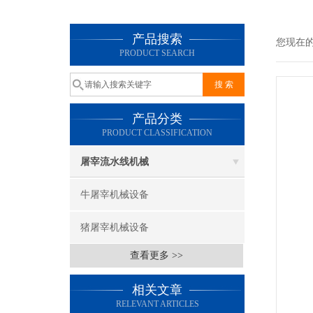
产品搜索
您现在
PRODUCT SEARCH
产品分类
PRODUCT CLASSIFICATION
屠宰流水线机械
牛屠宰机械设备
猪屠宰机械设备
查看更多 >>
相关文章
RELEVANT ARTICLES