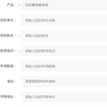
产品：
您的单位：
您的姓名：
联系电话：
常用邮箱：
省份：
详细地址：