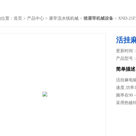
的位置：
首页
>
产品中心
>
屠宰流水线机械
>
猪屠宰机械设备
> XND-2
活挂
更新时间： 2
产品型号
简单描述
活挂麻电输
速度,功率
频率在90－
采用热镀锌1