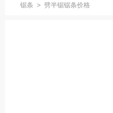
锯条
> 劈半锯锯条价格