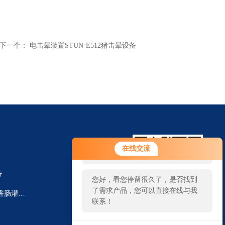
下一个：
电击晕装置STUN-E512猪击晕设备
您好！欢迎前来咨询，很高兴为您
在线交流
服务，请问您要咨询什么问题呢？
备
您好，看您停留很久了，是否找到
了需求产品，您可以直接在线与我
F-Line F222/F266德国进口颗粒香肠灌装机 灌肠设备
联系！
扫一扫 微信咨询