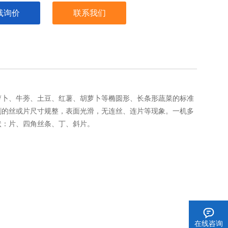
线询价
联系我们
卜、牛蒡、土豆、红薯、胡萝卜等椭圆形、长条形蔬菜的标准
割的丝或片尺寸规整，表面光滑，无连丝、连片等现象。一机多
状：片、四角丝条、丁、斜片。
在线咨询