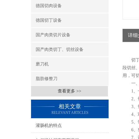
德国切肉设备
德国切丁设备
国产肉类切片设备
详细
国产肉类切丁、切丝设备
切丁切
磨刀机
段切丝
用，可
脂肪修整刀
一、
查看更多 >>
1、一
2、切
相关文章
3、切
RELEVANT ARTICLES
4、双
5、带
灌肠机的特点
6、整
7、设