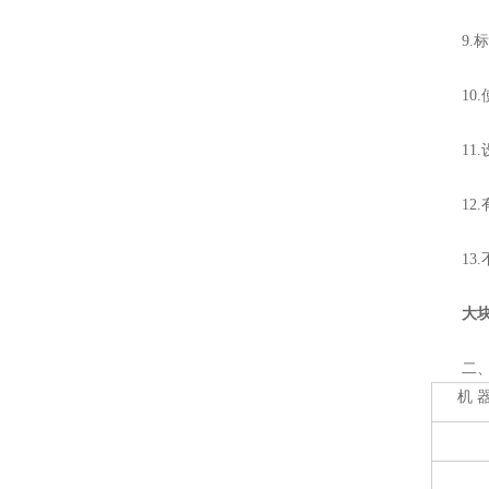
9.标
10.使
11.
12.有
13.
大
二、技
机 器