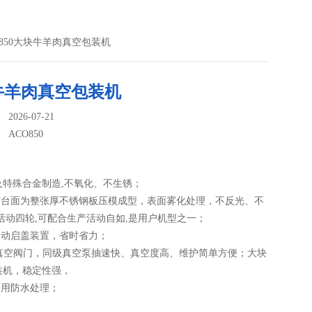
O850大块牛羊肉真空包装机
牛羊肉真空包装机
026-07-21
：
ACO850
及特殊合金制造,不氧化、不生锈；
室与台面为整张厚不锈钢板压模成型，表面雾化处理，不反光、不
活动四轮,可配合生产活动自如,是用户机型之一；
自动启盖装置，省时省力；
口径真空阀门，同级真空泵抽速快、真空度高、维护简单方便；大块
装机，稳定性强，
采用防水处理；