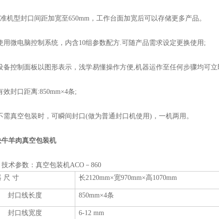
准机型封口间距加宽至650mm，工作台面加宽后可以存储更多产品。
用微电脑控制系统，内含10组参数配方.可随产品需求设定更换使用;
设备控制面板以图形表示，浅学易懂操作方便,机器运作至任何步骤均可立
效封口距离:850mm×4条;
不需真空包装时，可瞬间封口(做为普通封口机使用)，一机两用。
块牛羊肉真空包装机
术参数：真空包装机
ACO－860
 尺 寸
长2120mm×宽970mm×高1070mm
封口线长度
850mm×4条
封口线宽度
6-12 mm