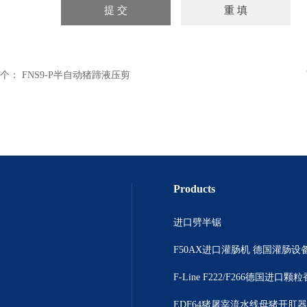
个：
FNS9-P半自动猪蹄液压剪
Products
进口劈半锯
F50AX进口灌肠机 德国灌肠设
EDF64猪屠宰流水线母猪开肛器