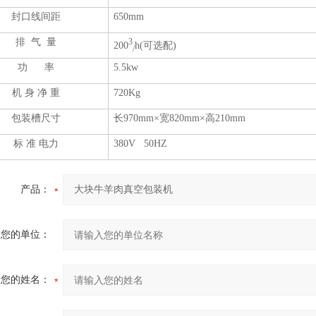
封口线间距
650mm
排 气 量
3
200
h
(可选配)
/
功 率
5.5kw
机 身 净 重
720Kg
包装槽尺寸
长970mm×宽820mm×高210mm
标 准 电力
380V 50HZ
产品：
您的单位：
您的姓名：