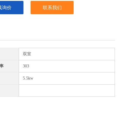
线询价
联系我们
双室
率
303
5.5kw