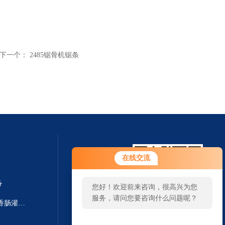
下一个：
2485锯骨机锯条
在线交流
备
您好！欢迎前来咨询，很高兴为您
服务，请问您要咨询什么问题呢？
F-Line F222/F266德国进口颗粒香肠灌装机 灌肠设备
扫一扫 微信咨询
您好，看您停留很久了，是否找到