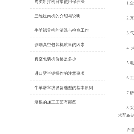
肉类斩拌机日常使用保养法
1.全
三维压肉机的介绍与说明
2.真
牛羊锯骨机的清洗与检查工作
3.气
影响真空包装机质量的因素
4. 
真空包装机价格是多少
5.电
进口劈半锯操作的注意事项
6.工
牛羊屠宰线设备选型的基本原则
7.矽
培根的加工工艺有那些
8.采
求配备封
产品