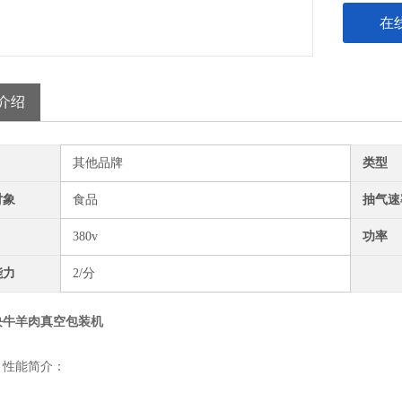
在
介绍
其他品牌
类型
对象
食品
抽气速
380v
功率
能力
2/分
块牛羊肉真空包装机
性能简介：