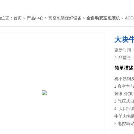
的位置：
首页
>
产品中心
>
真空包装保鲜设备
>
全自动双室包装机
> AC
大块
更新时间： 2
产品型号
简单描述
机不锈钢
2.真空
刺眼,外加
3.气压式
4. 大
牛羊肉包
5.电控箱