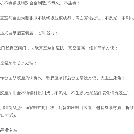
机不锈钢及特殊合金制造,不氧化、不生锈；
空室与台面为整张厚不锈钢板压模成型，表面雾化处理，不反光、不刺眼,
压式自动启盖装置，省时省力；
大口径真空阀门，同级真空泵抽速快、真空度高、维护简单方便；
控箱采用防水处理；
作台面矽胶座为快拆式，矽胶座拿掉后台面清洗方便、无卫生死角；
胶座采用全不锈钢材质制成，不氧化、不生锈(杜绝铝件氧化情况发生)。
用特制M型6mm双封式封口线，配备加压封口装置，包装袋厚材质、折皱
口方式);
重叠包装