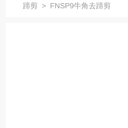
蹄剪
> FNSP9牛角去蹄剪