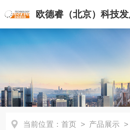
欧德睿（北京）科技发
公司
当前位置：
首页
>
产品展示