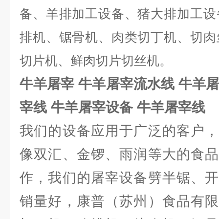
备、羊排加工设备、猪大排加工设
排机、锯骨机、肉类切丁机、切肉
切片机、鲜肉切片切丝机。
牛羊屠宰 牛羊屠宰流水线 牛羊
宰线 牛羊屠宰设备 牛羊屠宰线
我们的设备应用于广泛的客户，
像双汇、金锣、雨润等大的食品
作，我们的屠宰设备劈半锯、开
销量好，康普（苏州）食品有限