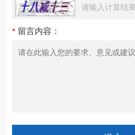
*
留言内容：