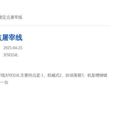
4L猪定点屠宰线
点屠宰线
025-04-25
：
XND24L
线XND24L主要特点是:1、机械式2、自动落猪3、机架槽钢镀
动一台