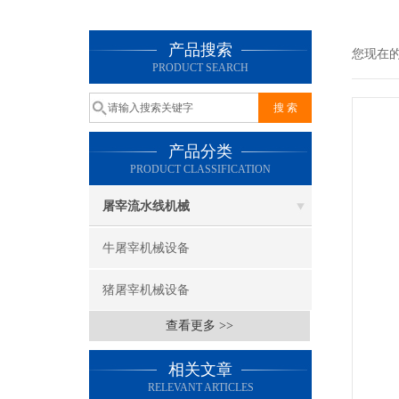
产品搜索
您现在
PRODUCT SEARCH
产品分类
PRODUCT CLASSIFICATION
屠宰流水线机械
牛屠宰机械设备
猪屠宰机械设备
查看更多 >>
相关文章
RELEVANT ARTICLES