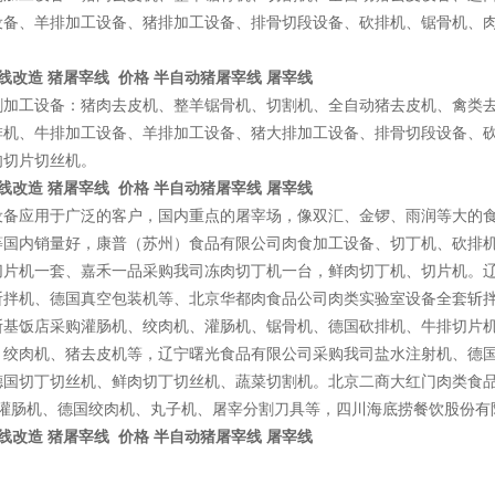
设备、羊排加工设备、猪排加工设备、排骨切段设备、砍排机、锯骨机、
线改造 猪屠宰线 价格 半自动猪屠宰线 屠宰线
割加工设备：猪肉去皮机、整羊锯骨机、切割机、全自动猪去皮机、禽类
排机、牛排加工设备、羊排加工设备、猪大排加工设备、排骨切段设备、
肉切片切丝机。
线改造 猪屠宰线 价格 半自动猪屠宰线 屠宰线
设备应用于广泛的客户，国内重点的屠宰场，像双汇、金锣、雨润等大的
等国内销量好，康普（苏州）食品有限公司肉食加工设备、切丁机、砍排
切片机一套、嘉禾一品采购我司冻肉切丁机一台，鲜肉切丁机、切片机。辽
斩拌机、德国真空包装机等、北京华都肉食品公司肉类实验室设备全套斩拌
斯基饭店采购灌肠机、绞肉机、灌肠机、锯骨机、德国砍排机、牛排切片
、绞肉机、猪去皮机等，辽宁曙光食品有限公司采购我司盐水注射机、德
德国切丁切丝机、鲜肉切丁切丝机、蔬菜切割机。北京二商大红门肉类食
*灌肠机、德国绞肉机、丸子机、屠宰分割刀具等，四川海底捞餐饮股份有
线改造 猪屠宰线 价格 半自动猪屠宰线 屠宰线