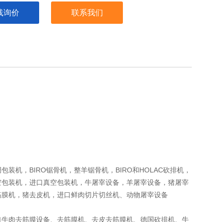
线询价
联系我们
BIRO
BIRO
HOLAC
调包装机，
锯骨机，整羊锯骨机，
和
砍排机，
空包装机，进口真空包装机，牛屠宰设备，羊屠宰设备，猪屠宰
筋膜机，猪去皮机，进口鲜肉切片切丝机、动物屠宰设备
口牛肉去筋膜设备、去筋膜机、去皮去筋膜机、德国砍排机、牛