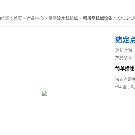
的位置：
首页
>
产品中心
>
屠宰流水线机械
>
猪屠宰机械设备
> XND2
猪定
更新时间： 2
产品型号
简单描述
猪定点屠宰
锌4.含手