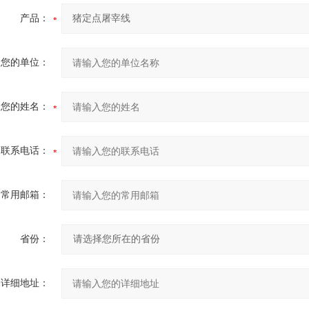
产品：
您的单位：
您的姓名：
联系电话：
常用邮箱：
省份：
详细地址：