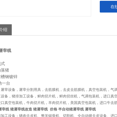
在
介绍
屠宰线
械式
动落猪
架槽钢镀锌
动一台
，屠宰设备，屠宰分割用具，去筋膜机，去皮去筋膜机，真空包装机，气
工设备，猪排加工设备，鲜肉切片机，鲜肉切丝机，气调包装机，进口真
进口真空包装机，牛肉切片机，羊肉切片机，美国真空包装机，进口牛去
屠宰线 猪屠宰线改造 猪屠宰线 价格 半自动猪屠宰线 屠宰线
割加工设备：猪肉去皮机、整羊锯骨机、切割机、全自动猪去皮设备、进