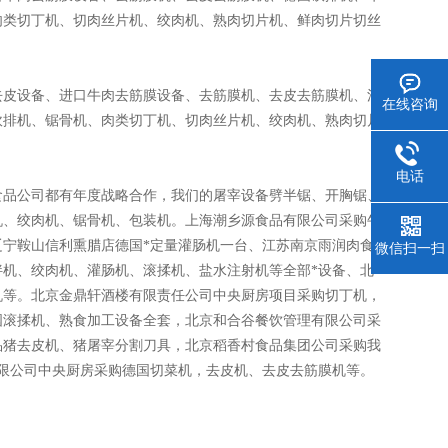
肉类切丁机、切肉丝片机、绞肉机、熟肉切片机、鲜肉切片切丝
去皮设备、进口牛肉去筋膜设备、去筋膜机、去皮去筋膜机、法
在线咨询
砍排机、锯骨机、肉类切丁机、切肉丝片机、绞肉机、熟肉切片
电话
食品公司都有年度战略合作，我们的屠宰设备劈半锯、开胸锯、
机、绞肉机、锯骨机、包装机。上海潮乡源食品有限公司采购牛
宁鞍山信利熏腊店德国*定量灌肠机一台、江苏南京雨润肉食
微信扫一扫
机、绞肉机、灌肠机、滚揉机、盐水注射机等全部*设备、北
机等。北京金鼎轩酒楼有限责任公司中央厨房项目采购切丁机，
国滚揉机、熟食加工设备全套，北京和合谷餐饮管理有限公司采
品猪去皮机、猪屠宰分割刀具，北京稻香村食品集团公司采购我
限公司中央厨房采购德国切菜机，去皮机、去皮去筋膜机等。