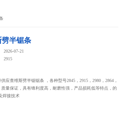
锯条
斯劈半锯条
026-07-21
：
2915
供应查维斯劈半锯锯条 ，各种型号2845，2915，2980，2864，
，质量保证，具有锋利度高，耐磨性强，产品损耗低等特点，的
及焊接技术