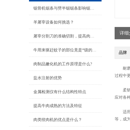
锯骨机锯条与劈半锯锯条影响锯条使用寿命的原因
羊屠宰设备如何挑选？
详细
屠宰分割刀的准确切割，提高肉品质量
牛用来驱赶蚊子的部位竟是*级的大补品
品牌
肉制品嫩化机的工作原理是什么?
‌耐磨
过程中更
盐水注射的优势
‌柔韧
金属检测仪有什么结构性特点
应对各种
提高牛肉成熟的方法及特征
‌适用
等，成为
肉类绞肉机的优点是什么？