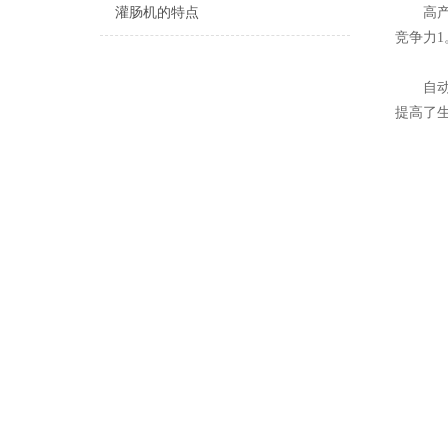
灌肠机的特点
‌高产
竞争力‌1
‌自动
提高了