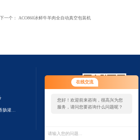
下一个：
ACO860冰鲜牛羊肉全自动真空包装机
在线交流
备
您好！欢迎前来咨询，很高兴为您
服务，请问您要咨询什么问题呢？
F-Line F222/F266德国进口颗粒香肠灌装机 灌肠设备
扫一扫 微信咨询