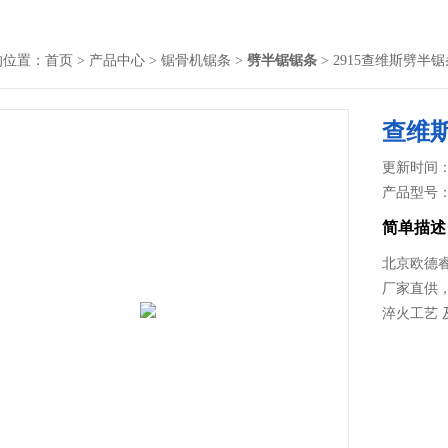
的位置：
首页
>
产品中心
>
锯骨机锯条
>
劈半锯锯条
> 2915查维斯劈半
查维
更新时间： 2
产品型号
简单描述
北京欧德睿
厂家直供
淬火工艺 