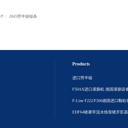
个：
2845劈半锯锯条
Products
进口劈半锯
F50AX进口灌肠机 德国灌肠设
EDF64猪屠宰流水线母猪开肛器