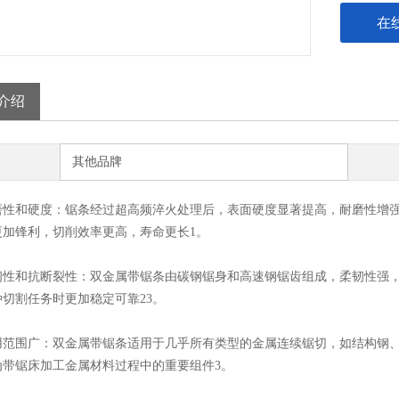
在
介绍
其他品牌
性和硬度‌：锯条经过超高频淬火处理后，表面硬度显著提高，耐磨性增
加锋利，切削效率更高，寿命更长‌1。
性和抗断裂性‌：双金属带锯条由碳钢锯身和高速钢锯齿组成，柔韧性强
切割任务时更加稳定可靠‌23。
范围广‌：双金属带锯条适用于几乎所有类型的金属连续锯切，如结构钢
带锯床加工金属材料过程中的重要组件‌3。