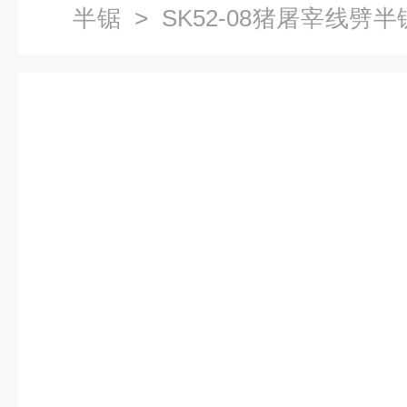
半锯
> SK52-08猪屠宰线劈
劈半开胸设备