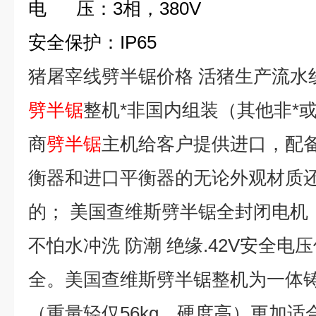
电
压：
3
相，
380V
安全保护：
IP65
猪屠宰线劈半锯价格 活猪生产流水
劈半锯
整机*非国内组装（其他非*
商
劈半锯
主机给客户提供进口，配备
衡器和进口平衡器的无论外观材质
的；
美国查维斯劈半锯全封闭电机
不怕水冲洗
防潮
绝缘
.42V
安全电压
全。
美国查维斯劈半锯整机为一体
（重量轻仅
56kg
，硬度高）更加适