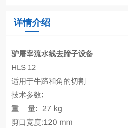
详情介绍
驴屠宰流水线去蹄子设备​
HLS 12
适用于牛蹄和角的切割
:
技术参数
: 27 kg
重
量
:120 mm
剪口宽度