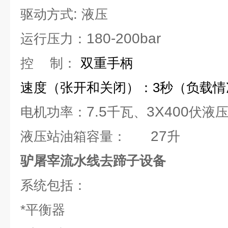
:
驱动方式
液压
180-200bar
运行压力：
控
制：
双重手柄
速度（张开和关闭）：
3
秒（负载情
7.5
3X400
电机功率：
千瓦、
伏液
27
液压站油箱容量：
升
驴屠宰流水线去蹄子设备​
系统包括
：
*平衡器