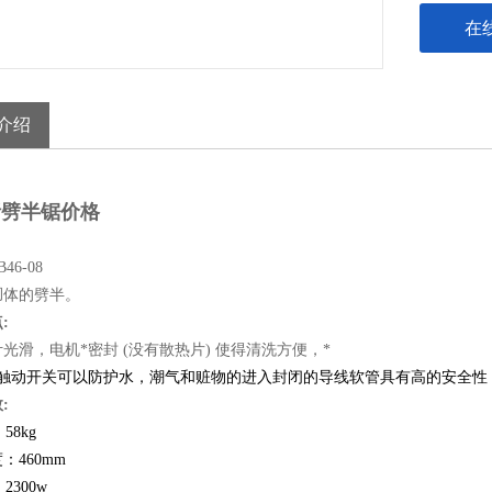
在
介绍
劈半锯价格​
SB46-08
胴体的劈半。
点
:
光滑，电机*密封 (没有散热片) 使得清洗方便，*
的触动开关可以防护水，潮气和赃物的进入封闭的导线软管具有高的安全性
数
:
58kg
：460mm
2300w