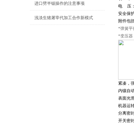
进口劈半锯操作的注意事项
电
压：
安全保护
浅淡生猪屠宰代加工合作新模式
附件包
*弹簧平
*变压器
紧凑，
内镶自
表面光
机器运
分离密
开关密