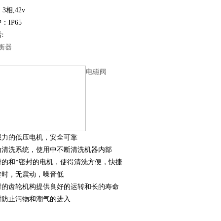
3相,42v
：IP65
括
:
衡器
电磁阀
强力的低压电机，安全可靠
动清洗系统，使用中不断清洗机器内部
滑的和*密封的电机，使得清洗方便，快捷
转时，无震动，噪音低
封的齿轮机构提供良好的运转和长的寿命
封防止污物和潮气的进入