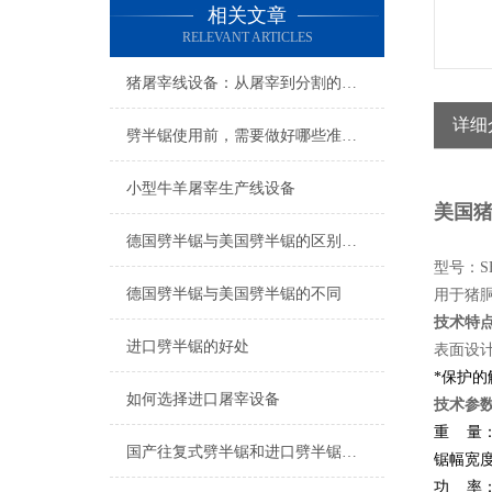
相关文章
RELEVANT ARTICLES
猪屠宰线设备：从屠宰到分割的全流程解决方案
详细
劈半锯使用前，需要做好哪些准备工作？
小型牛羊屠宰生产线设备
美国猪
德国劈半锯与美国劈半锯的区别有哪些？
型号：
德国劈半锯与美国劈半锯的不同
用于猪
技术特
进口劈半锯的好处
表面设计
*保护
如何选择进口屠宰设备
技术参
重
量：
国产往复式劈半锯和进口劈半锯对比
锯幅宽度
功
率：