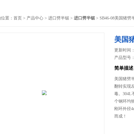
的位置：
首页
>
产品中心
>
进口劈半锯
>
进口劈半锯
> SB46-08美国
美国
更新时间： 2
产品型号
简单描述
美国猪劈
翻转实现
毒。30
个钢环均
刚环外径4
而成！