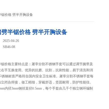
猪劈半锯价格 劈半开胸设备
猪劈半锯价格 劈半开胸设备
025-04-26
：
SB46-08
半锯价格主要特点是：屠宰分割不锈钢手套可以通过调节腕带及
左右手互换使用。优异的抗磨、抗割，抗刺性能，易于清洗和消
4L不锈钢材质严格符合国内安全卫生标准。屠宰分割不锈钢手套每
独立闭合焊接，做工精细，穿戴舒适，坚固耐用，防护性能佳。
mm内径3mm钢丝直径0.5mm，每个手套由几千个独立钢环编制