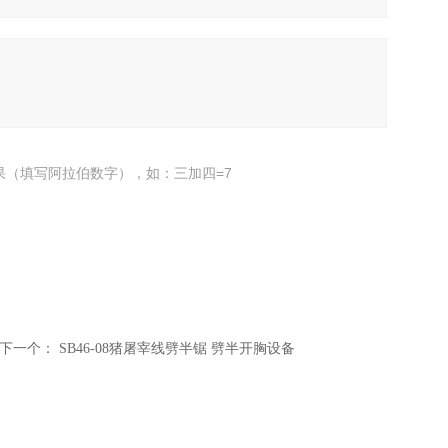
果（填写阿拉伯数字），如：三加四=7
下一个：
SB46-08猪屠宰线劈半锯 劈半开胸设备