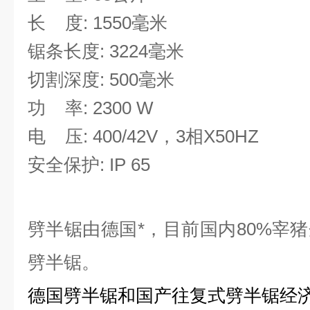
长
度
: 1550
毫米
锯条长度
: 3224
毫米
切割深度
: 500
毫米
功
率
: 2300 W
电
压
: 400/42V
，
3
相
X50HZ
安全保护
: IP 65
劈半锯由德国*，目前国内80%宰
劈半锯。
德国劈半锯和国产往复式劈半锯经