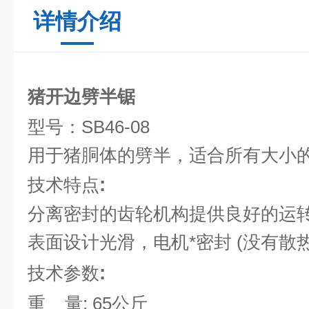
详情介绍
猪开边劈半锯
型号：
SB46-08
用于猪胴体的劈半，适合所有大小
:
技术特点
分离密封的齿轮机构提供良好的运
表面设计光滑，电机*密封
(
没有散
:
技术参数
重
量
: 65
公斤