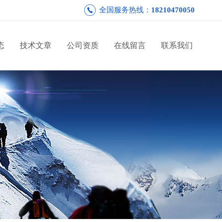
全国服务热线：
18210470050
态
技术文章
公司资质
在线留言
联系我们