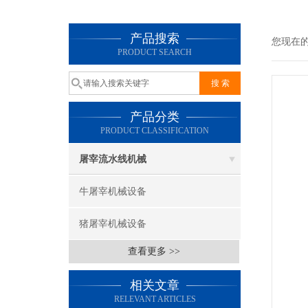
产品搜索
您现在
PRODUCT SEARCH
产品分类
PRODUCT CLASSIFICATION
屠宰流水线机械
牛屠宰机械设备
猪屠宰机械设备
查看更多 >>
相关文章
RELEVANT ARTICLES