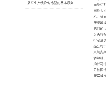
屠宰生产线设备选型的基本原则
肉类切
国砍大
机、鲜
屠宰线 
我们的
剪头钳
排定量
品公司
京凯宾
切丝机
购我司
司德国
屠宰线 