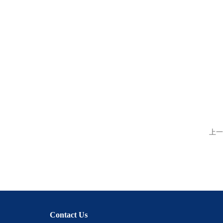
上一
Contact Us