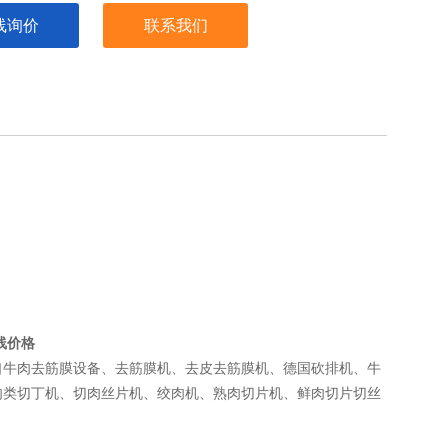
线询价
联系我们
线价格
口牛肉去筋膜设备、去筋膜机、去皮去筋膜机、德国砍排机、牛
肉类切丁机、切肉丝片机、绞肉机、熟肉切片机、鲜肉切片切丝