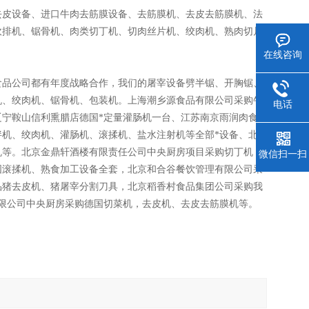
去皮设备、进口牛肉去筋膜设备、去筋膜机、去皮去筋膜机、法
砍排机、锯骨机、肉类切丁机、切肉丝片机、绞肉机、熟肉切片
在线咨询
食品公司都有年度战略合作，我们的屠宰设备劈半锯、开胸锯、
机、绞肉机、锯骨机、包装机。上海潮乡源食品有限公司采购牛
电话
宁鞍山信利熏腊店德国*定量灌肠机一台、江苏南京雨润肉食
机、绞肉机、灌肠机、滚揉机、盐水注射机等全部*设备、北
机等。北京金鼎轩酒楼有限责任公司中央厨房项目采购切丁机，
微信扫一扫
国滚揉机、熟食加工设备全套，北京和合谷餐饮管理有限公司采
品猪去皮机、猪屠宰分割刀具，北京稻香村食品集团公司采购我
限公司中央厨房采购德国切菜机，去皮机、去皮去筋膜机等。