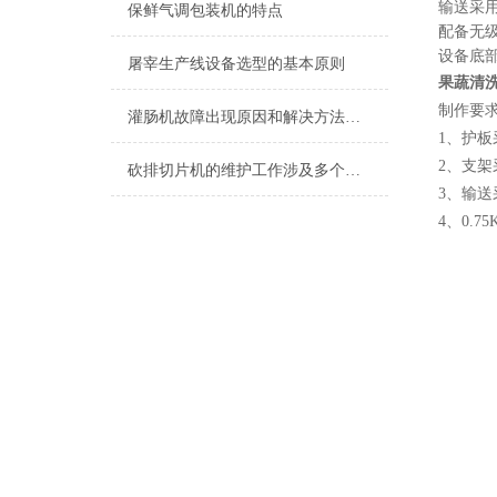
输送采
保鲜气调包装机的特点
配备无
设备底
屠宰生产线设备选型的基本原则
果蔬清
制作要
灌肠机故障出现原因和解决方法都给您了
1
、护板
2
、支架
砍排切片机的维护工作涉及多个方面
3
、输送
4
、0.