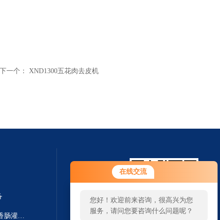
下一个：
XND1300五花肉去皮机
在线交流
备
您好！欢迎前来咨询，很高兴为您
服务，请问您要咨询什么问题呢？
F-Line F222/F266德国进口颗粒香肠灌装机 灌肠设备