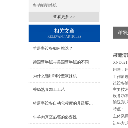
多功能切菜机
查看更多 >>
相关文章
详细
RELEVANT ARTICLES
羊屠宰设备如何挑选？
果蔬清
德国劈半锯与美国劈半锯的不同
XND021
用途：
为什么选用制冷型滚揉机
工作原
该设备
香肠熟食加工工艺
主要技
设备功率：
输送形
猪屠宰设备自动化程度的升级要注意的事项
特点：
主体采
牛羊肉真空热缩的必要性
进料方