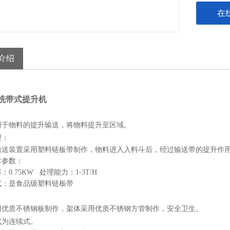
在
介绍
洗带式提升机
用于物料的提升输送，将物料提升至区域。
理：
输送装置采用塑料链板带制作，物料进入入料斗后，经过输送带的提升作
术参数：
0.75KW 处理能力：1-3T/H
式：是食品级塑料链板带
用优质不锈钢板制作，架体采用优质不锈钢方管制作，安全卫生。
式为连续式。