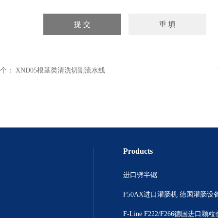
个：
XND05根茎类清洗切割流水线
Products
进口劈半锯
F50AX进口灌肠机 德国灌肠设