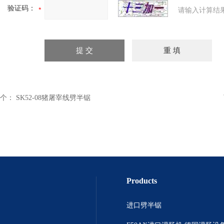
验证码：
请输入计算结
个：
SK52-08猪屠宰线劈半锯
Products
进口劈半锯