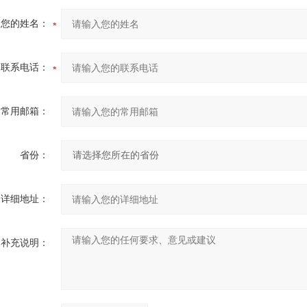
您的姓名：
联系电话：
常用邮箱：
省份：
详细地址：
补充说明：