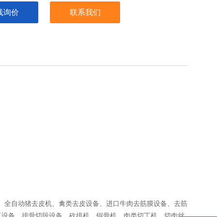
线询价
联系我们
、全自动猪去皮机、禽类去皮设备、进口牛肉去筋膜设备、去筋
工设备、排骨切段设备、砍排机、锯骨机、肉类切丁机、切肉丝