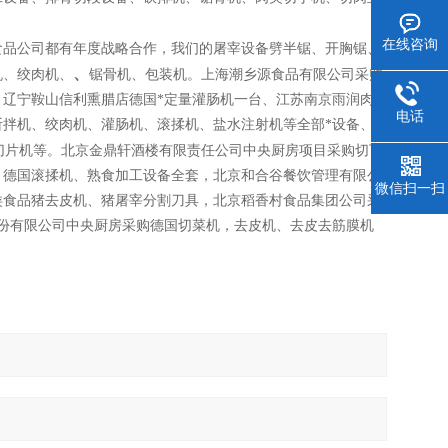
在线咨询
食品公司都有年度战略合作，我们的屠宰设备劈半锯、开胸锯、
、
机、绞肉机、
锯骨机、包装机。上海潮乡源食品有限公司采购
辽宁鞍山信利熏腊店德国*定量灌肠机一台、江苏南京雨润肉
电话
拌机、绞肉机、灌肠机、滚揉机、盐水注射机等全部*设备、
切片机等。北京金鼎轩酒楼有限责任公司中央厨房项目采购切丁
、德国滚揉机、熟食加工设备全套，北京和合谷餐饮管理有限公
微信扫一扫
类食品猪去皮机、猪屠宰分割刀具，北京稻香村食品集团公司采
份有限公司中央厨房采购德国切菜机，去皮机、去皮去筋膜机