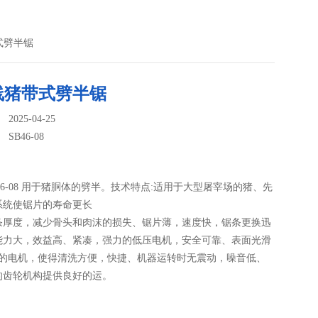
带式劈半锯
线猪带式劈半锯
025-04-25
：
SB46-08
46-08 用于猪胴体的劈半。技术特点:适用于大型屠宰场的猪、先
系统使锯片的寿命更长
条厚度，减少骨头和肉沫的损失、锯片薄，速度快，锯条更换迅
能力大，效益高、紧凑，强力的低压电机，安全可靠、表面光滑
封的电机，使得清洗方便，快捷、机器运转时无震动，噪音低、
的齿轮机构提供良好的运。