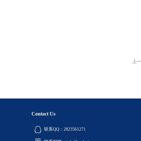
上一
Contact Us
联系QQ：2823561271