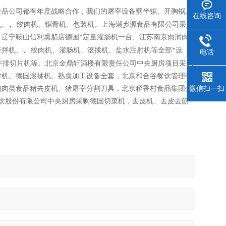
食品公司都有年度战略合作，我们的屠宰设备劈半锯、开胸锯、
在线咨询
、
机、
绞肉机、锯骨机、包装机。上海潮乡源食品有限公司采购
辽宁鞍山信利熏腊店德国*定量灌肠机一台、江苏南京雨润肉
、
斩拌机、
绞肉机、灌肠机、滚揉机、盐水注射机等全部*设
电话
牛排切片机等。北京金鼎轩酒楼有限责任公司中央厨房项目采购
射机、德国滚揉机、熟食加工设备全套，北京和合谷餐饮管理有
门肉类食品猪去皮机、猪屠宰分割刀具，北京稻香村食品集团公
微信扫一扫
饮股份有限公司中央厨房采购德国切菜机，去皮机、去皮去筋