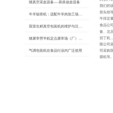
猪真空采血设备----刺杀放血设备
我们的
剪头钳
牛羊锯骨机：适配牛羊肉加工场景的核心设计优势
牛排定
食品公
双室生鲜真空包装机的维护与注意事项
备、北
切丁机
猪屠宰劈半机定点屠宰场（厂）申请流程
限公司
气调包装机在食品行业内广泛使用
司采购
膜机等