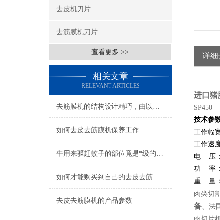
去皮机刀片
去筋膜机刀片
查看更多 >>
详细
相关文章
RELEVANT ARTICLES
进口猪
去筋膜机的结构设计精巧，由以下几个部分组成
SP450
技术参
如何去皮去筋膜机保养工作
工作幅
工作速
牛用来驱赶蚊子的部位竟是*级的大补品
电
压
功
率
如何才能购买到自己的去皮去筋膜机
重
量
肉类切
去皮去筋膜机的产品参数
备
、法
肉切片