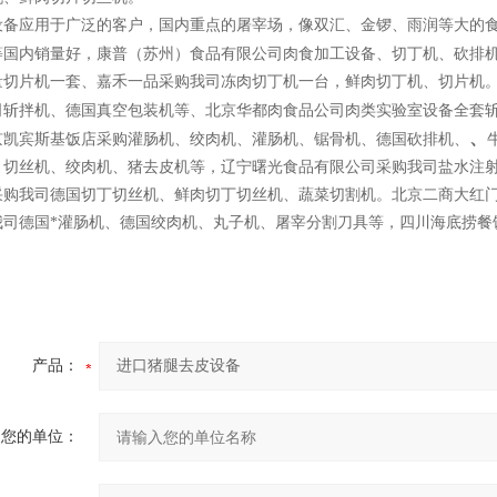
设备应用于广泛的客户，国内重点的屠宰场，像双汇、金锣、雨润等大的
等国内销量好，康普（苏州）食品有限公司肉食加工设备、切丁机、砍排
量切片机一套、嘉禾一品采购我司冻肉切丁机一台，鲜肉切丁机、切片机。
司斩拌机、德国真空包装机等、北京华都肉食品公司肉类实验室设备全套
、
京凯宾斯基饭店采购灌肠机、绞肉机、灌肠机、锯骨机、德国砍排机、
，切丝机、绞肉机、猪去皮机等，辽宁曙光食品有限公司采购我司盐水注
采购我司德国切丁切丝机、鲜肉切丁切丝机、蔬菜切割机。北京二商大红
我司德国*灌肠机、德国绞肉机、丸子机、屠宰分割刀具等，四川海底捞餐
。
产品：
您的单位：