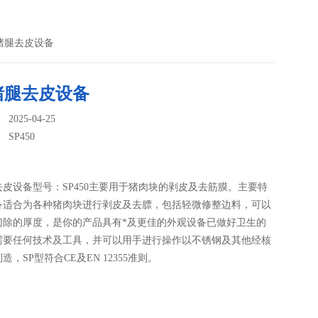
口猪腿去皮设备
猪腿去皮设备
025-04-25
：
SP450
皮设备型号：SP450主要用于猪肉块的剥皮及去筋膜。主要特
备适合为各种猪肉块进行剥皮及去膘，包括轻微修整边料，可以
切除的厚度，是你的产品具有*及更佳的外观设备已做好卫生的
需要任何技术及工具，并可以用手进行操作以不锈钢及其他经核
造，SP型符合CE及EN 12355准则。