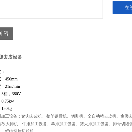
在
介绍
腿去皮设备
数：
宽：
450mm
度：
21m/min
：
3
相，
380V
：
0.75kw
：
150kg
割加工设备：猪肉去皮机、整羊锯骨机、切割机、全自动猪去皮机、禽类
国砍大排机、牛排加工设备、羊排加工设备、猪大排加工设备、排骨切段
机、鲜肉切片切丝机。