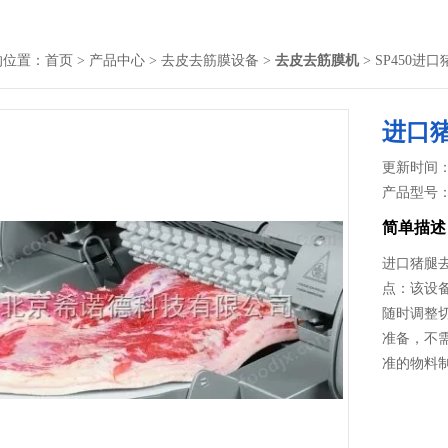
的位置：
首页
>
产品中心
>
去皮去筋膜设备
>
去皮去筋膜机
> SP450进
进口
更新时间： 2
产品型号
简单描述
进口猪腿去
点：该设
随时调整
准备，不
准的物料制