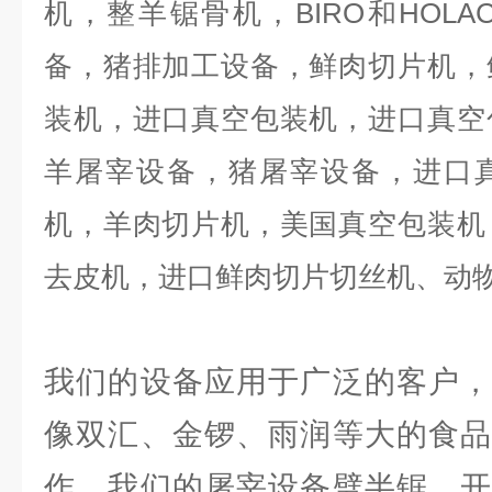
机，整羊锯骨机，
BIRO
和
HOLA
备，猪排加工设备，鲜肉切片机，
装机，进口真空包装机，进口真空
羊屠宰设备，猪屠宰设备，进口
机，羊肉切片机，美国真空包装机
去皮机，进口鲜肉切片切丝机、动
我们的设备应用于广泛的客户
像双汇、金锣、雨润等大的食品
作，我们的屠宰设备劈半锯、开