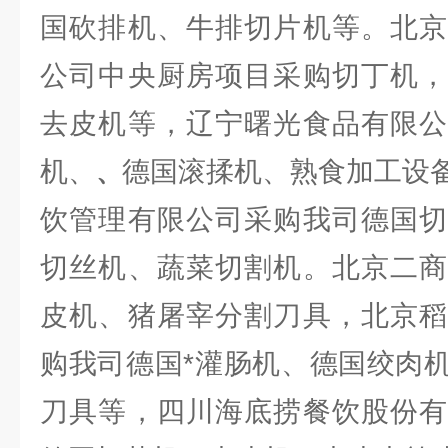
国砍排机、牛排切片机等。北京
公司中央厨房项目采购切丁机，
去皮机等，辽宁曙光食品有限公
机、
德国滚揉机、熟食加工设
、
饮管理有限公司采购我司德国切
切丝机、蔬菜切割机。北京二商
皮机、猪屠宰分割刀具，北京稻
购我司德国*灌肠机、德国绞肉
刀具等，四川海底捞餐饮股份有