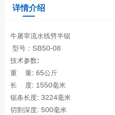
详情介绍
牛屠宰流水线劈半锯
SB50-08
型号：
:
技术参数
: 65
重
量
公斤
: 1550
长
度
毫米
: 3224
锯条长度
毫米
: 500
切割深度
毫米