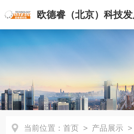
欧德睿（北京）科技发
公司
当前位置：
首页
>
产品展示