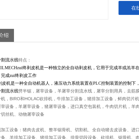
在
介绍
分割流水线
特点：
ILMECHzui终剥皮机是一种独立的全自动剥皮机，它用于完成羊或羔羊
完成zui终剥皮工作
终剥皮机是一种全自动机器人，液压动力系统装置在PLC控制装置的控制下，
分割流水线
劈半锯，屠宰设备，
羊屠宰分割流水线，
屠宰分割用具，去筋
BIRO
HOLAC
骨机，
和
砍排机，牛排加工设备，猪排加工设备，鲜肉切片
屠宰设备，羊屠宰设备，猪屠宰设备，进口真空包装机，牛肉切片机，羊
片切丝机、动物屠宰设备
割加工设备：猪肉去皮机、整羊锯骨机、切割机、全自动猪去皮设备、进
设备、羊排加工设备、猪排加工设备、排骨切段设备、砍排机、锯骨机、