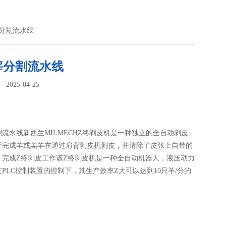
宰分割流水线
宰分割流水线
025-04-25
：
流水线新西兰MILMECHZ终剥皮机是一种独立的全自动剥皮
于完成羊或羔羊在通过肩背剥皮机剥皮，并清除了皮张上自带的
，完成Z终剥皮工作该Z终剥皮机是一种全自动机器人，液压动力
PLC控制装置的控制下，其生产效率Z大可以达到10只羊/分的
。