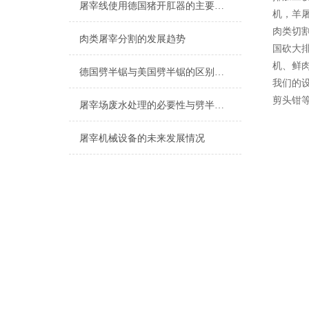
屠宰线使用德国猪开肛器的主要优势
机，
羊
肉类切
肉类屠宰分割的发展趋势
国砍大
机、鲜
德国劈半锯与美国劈半锯的区别有哪些？
我们的
剪头钳
屠宰场废水处理的必要性与劈半锯的必要性
屠宰机械设备的未来发展情况