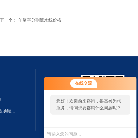
下一个：
羊屠宰分割流水线价格
在线交流
备
您好！欢迎前来咨询，很高兴为您
服务，请问您要咨询什么问题呢？
F-Line F222/F266德国进口颗粒香肠灌装机 灌肠设备
扫一扫 微信咨询
您好，看您停留很久了，是否
找到了需求产品，您可以直接
在线与我联系！