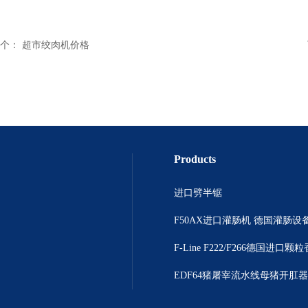
个：
超市绞肉机价格
Products
进口劈半锯
F50AX进口灌肠机 德国灌肠设
EDF64猪屠宰流水线母猪开肛器