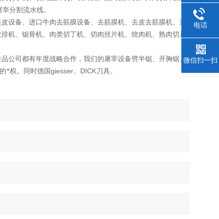
屠宰分割流水线。
去皮设备、进口牛肉去筋膜设备、去筋膜机、去皮去筋膜机、法
电话
砍排机、锯骨机、肉类切丁机、切肉丝片机、绞肉机、熟肉切片
食品公司都有年度战略合作，我们的屠宰设备劈半锯、开胸锯、
微信扫一扫
giesser
DICK
的*权。同时德国
、
刀具。