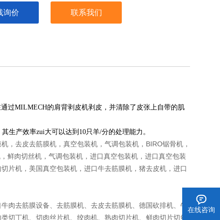
线询价
联系我们
在通过MILMECH的肩背剥皮机剥皮，并清除了皮张上自带的肌
其生产效率zui大可以达到10只羊/分的处理能力。
BIRO
膜机，去皮去筋膜机，真空包装机，气调包装机，
锯骨机，
机，鲜肉切丝机，气调包装机，进口真空包装机，进口真空包装
肉切片机，美国真空包装机，进口牛去筋膜机，猪去皮机，进口
口牛肉去筋膜设备、去筋膜机、去皮去筋膜机、德国砍排机、牛
在线咨询
肉类切丁机、切肉丝片机、绞肉机、熟肉切片机、鲜肉切片切丝